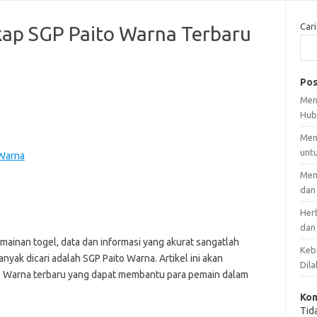
Cari
ap SGP Paito Warna Terbaru
Pos
Men
Hub
Men
unt
Warna
Men
dan
Her
dan
ainan togel, data dan informasi yang akurat sangatlah
Kebi
nyak dicari adalah SGP Paito Warna. Artikel ini akan
Dila
o Warna terbaru yang dapat membantu para pemain dalam
Kom
Tid