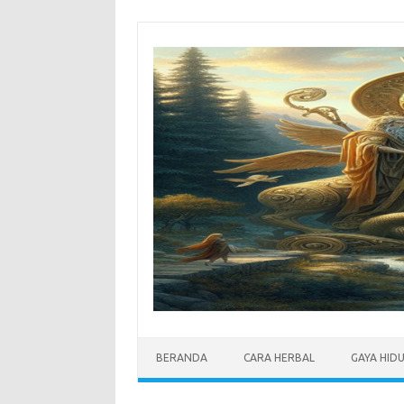
Skip
to
content
BERANDA
CARA HERBAL
GAYA HID