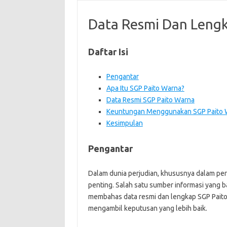
Data Resmi Dan Lengk
Daftar Isi
Pengantar
Apa Itu SGP Paito Warna?
Data Resmi SGP Paito Warna
Keuntungan Menggunakan SGP Paito 
Kesimpulan
Pengantar
Dalam dunia perjudian, khususnya dalam perm
penting. Salah satu sumber informasi yang ba
membahas data resmi dan lengkap SGP Pait
mengambil keputusan yang lebih baik.