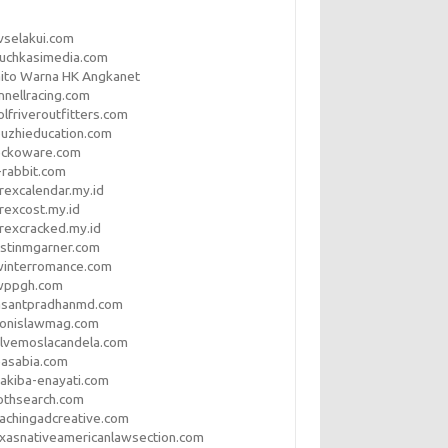
vselakui.com
uchkasimedia.com
ito Warna HK Angkanet
nnellracing.com
lfriveroutfitters.com
uzhieducation.com
eckoware.com
rabbit.com
rexcalendar.my.id
rexcost.my.id
rexcracked.my.id
stinmgarner.com
winterromance.com
wppgh.com
asantpradhanmd.com
ronislawmag.com
lvemoslacandela.com
easabia.com
akiba-enayati.com
othsearch.com
achingadcreative.com
xasnativeamericanlawsection.com