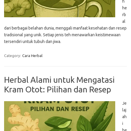
h
he
rb
al
dari berbagai belahan dunia, menggali manfaat kesehatan dan resep
tradisional yang unik. Setiap jenis teh menawarkan keistimewaan
tersendiri untuk tubuh dan jiwa.
Category:
Cara Herbal
Herbal Alami untuk Mengatasi
Kram Otot: Pilihan dan Resep
Je
laj
ah
i
be