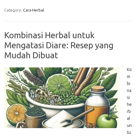
Category:
Cara Herbal
Kombinasi Herbal untuk
Mengatasi Diare: Resep yang
Mudah Dibuat
Ko
m
bi
na
si
he
rb
al
un
tu