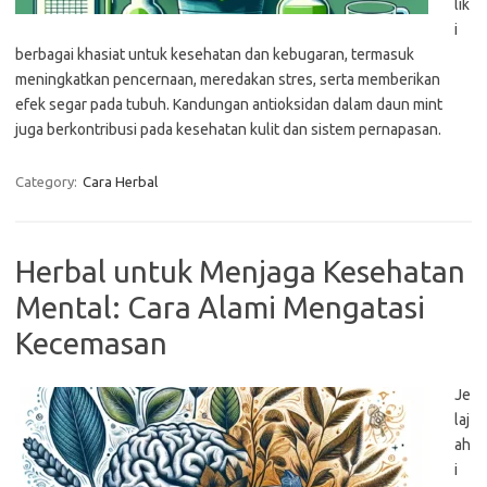
lik
i
berbagai khasiat untuk kesehatan dan kebugaran, termasuk
meningkatkan pencernaan, meredakan stres, serta memberikan
efek segar pada tubuh. Kandungan antioksidan dalam daun mint
juga berkontribusi pada kesehatan kulit dan sistem pernapasan.
Category:
Cara Herbal
Herbal untuk Menjaga Kesehatan
Mental: Cara Alami Mengatasi
Kecemasan
Je
laj
ah
i