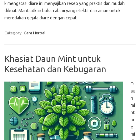
k mengatasi diare ini menyajikan resep yang praktis dan mudah
dibuat. Manfaatkan bahan alami yang efektif dan aman untuk
meredakan gejala diare dengan cepat.
Category:
Cara Herbal
Khasiat Daun Mint untuk
Kesehatan dan Kebugaran
D
au
n
mi
nt
m
e
mi