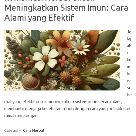
Meningkatkan Sistem Imun: Cara
Alami yang Efektif
Je
laj
ah
i
ko
m
bi
na
si
he
rbal yang efektif untuk meningkatkan sistem imun secara alami,
membantu menjaga kesehatan tubuh dengan cara yang holistik dan
ramah lingkungan.
Category:
Cara Herbal