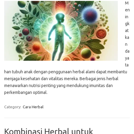
M
en
in
gk
at
ka
n
da
ya
ta
han tubuh anak dengan penggunaan herbal alami dapat membantu
menjaga kesehatan dan vitalitas mereka. Berbagai jenis herbal
menawarkan nutrisi penting yang mendukung imunitas dan
perkembangan optimal.
Category:
Cara Herbal
Kombinasi Herbal untuk