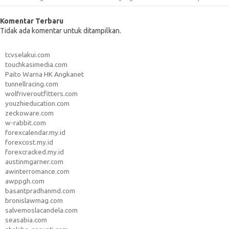
Komentar Terbaru
Tidak ada komentar untuk ditampilkan.
tcvselakui.com
touchkasimedia.com
Paito Warna HK Angkanet
tunnellracing.com
wolfriveroutfitters.com
youzhieducation.com
zeckoware.com
w-rabbit.com
forexcalendar.my.id
forexcost.my.id
forexcracked.my.id
austinmgarner.com
awinterromance.com
awppgh.com
basantpradhanmd.com
bronislawmag.com
salvemoslacandela.com
seasabia.com