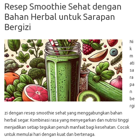
Resep Smoothie Sehat dengan
Bahan Herbal untuk Sarapan
Bergizi
Ni
k
m
ati
sa
ra
pa
n
be
rgi
zi dengan resep smoothie sehat yang menggabungkan bahan
herbal segar. Kombinasi rasa yang menyegarkan dan nutrisi tinggi
menjadikan setiap tegukan penuh manfaat bagi kesehatan. Cocok
untuk memulai hari dengan kuat dan bertenaga.