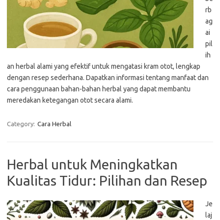
rb
ag
ai
pil
ih
an herbal alami yang efektif untuk mengatasi kram otot, lengkap
dengan resep sederhana. Dapatkan informasi tentang manfaat dan
cara penggunaan bahan-bahan herbal yang dapat membantu
meredakan ketegangan otot secara alami.
Category:
Cara Herbal
Herbal untuk Meningkatkan
Kualitas Tidur: Pilihan dan Resep
Je
laj