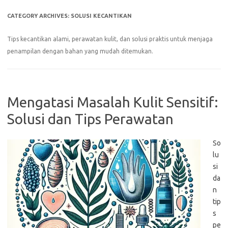
CATEGORY ARCHIVES:
SOLUSI KECANTIKAN
Tips kecantikan alami, perawatan kulit, dan solusi praktis untuk menjaga
penampilan dengan bahan yang mudah ditemukan.
Mengatasi Masalah Kulit Sensitif:
Solusi dan Tips Perawatan
So
lu
si
da
n
tip
s
pe