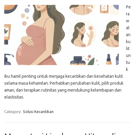
Pe
ra
w
at
an
ku
lit
un
tu
k
ibu hamil penting untuk menjaga kecantikan dan kesehatan kulit
selama masa kehamilan. Perhatikan perubahan kulit, pilih produk
aman, dan terapkan rutinitas yang mendukung kelembapan dan
elastisitas.
Category:
Solusi Kecantikan