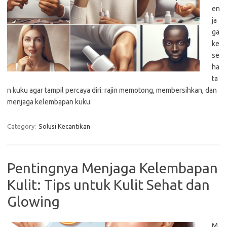
en
ja
ga
ke
se
ha
ta
n kuku agar tampil percaya diri: rajin memotong, membersihkan, dan
menjaga kelembapan kuku.
Category:
Solusi Kecantikan
Pentingnya Menjaga Kelembapan
Kulit: Tips untuk Kulit Sehat dan
Glowing
M