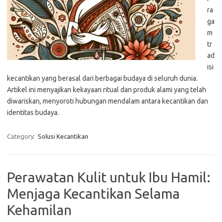
ra
ga
m
tr
ad
isi
kecantikan yang berasal dari berbagai budaya di seluruh dunia.
Artikel ini menyajikan kekayaan ritual dan produk alami yang telah
diwariskan, menyoroti hubungan mendalam antara kecantikan dan
identitas budaya.
Category:
Solusi Kecantikan
Perawatan Kulit untuk Ibu Hamil:
Menjaga Kecantikan Selama
Kehamilan