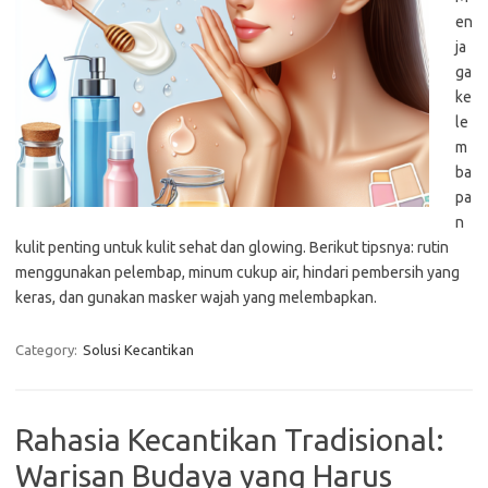
en
ja
ga
ke
le
m
ba
pa
n
kulit penting untuk kulit sehat dan glowing. Berikut tipsnya: rutin
menggunakan pelembap, minum cukup air, hindari pembersih yang
keras, dan gunakan masker wajah yang melembapkan.
Category:
Solusi Kecantikan
Rahasia Kecantikan Tradisional:
Warisan Budaya yang Harus