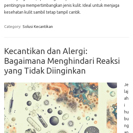
pentingnya mempertimbangkan jenis kulit. Ideal untuk menjaga
kesehatan kulit sambil tetap tampil cantik.
Category:
Solusi Kecantikan
Kecantikan dan Alergi:
Bagaimana Menghindari Reaksi
yang Tidak Diinginkan
Je
laj
ah
i
hu
bu
ng
an