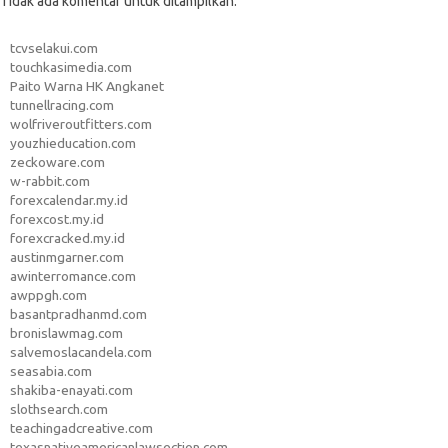
Tidak ada komentar untuk ditampilkan.
tcvselakui.com
touchkasimedia.com
Paito Warna HK Angkanet
tunnellracing.com
wolfriveroutfitters.com
youzhieducation.com
zeckoware.com
w-rabbit.com
forexcalendar.my.id
forexcost.my.id
forexcracked.my.id
austinmgarner.com
awinterromance.com
awppgh.com
basantpradhanmd.com
bronislawmag.com
salvemoslacandela.com
seasabia.com
shakiba-enayati.com
slothsearch.com
teachingadcreative.com
texasnativeamericanlawsection.com