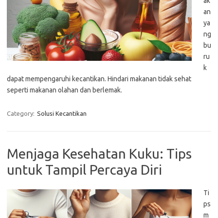
ak
an
ya
ng
bu
ru
k
dapat mempengaruhi kecantikan. Hindari makanan tidak sehat
seperti makanan olahan dan berlemak.
Category:
Solusi Kecantikan
Menjaga Kesehatan Kuku: Tips
untuk Tampil Percaya Diri
Ti
ps
m