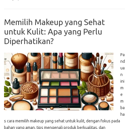
Memilih Makeup yang Sehat
untuk Kulit: Apa yang Perlu
Diperhatikan?
Pa
nd
ua
n
ini
m
e
m
ba
ha
s cara memilih makeup yang sehat untuk kulit, dengan fokus pada
bahan yang aman, tips mengenali produk berkualitas, dan