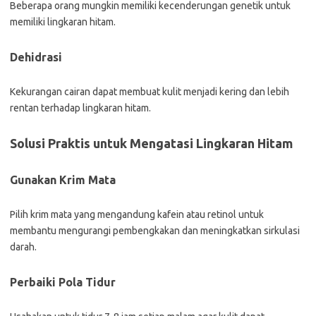
Beberapa orang mungkin memiliki kecenderungan genetik untuk
memiliki lingkaran hitam.
Dehidrasi
Kekurangan cairan dapat membuat kulit menjadi kering dan lebih
rentan terhadap lingkaran hitam.
Solusi Praktis untuk Mengatasi Lingkaran Hitam
Gunakan Krim Mata
Pilih krim mata yang mengandung kafein atau retinol untuk
membantu mengurangi pembengkakan dan meningkatkan sirkulasi
darah.
Perbaiki Pola Tidur