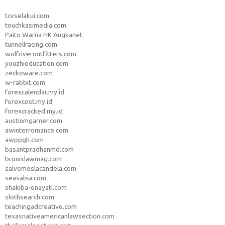
tcvselakui.com
touchkasimedia.com
Paito Warna HK Angkanet
tunnellracing.com
wolfriveroutfitters.com
youzhieducation.com
zeckoware.com
w-rabbit.com
forexcalendar.my.id
forexcost.my.id
forexcracked.my.id
austinmgarner.com
awinterromance.com
awppgh.com
basantpradhanmd.com
bronislawmag.com
salvemoslacandela.com
seasabia.com
shakiba-enayati.com
slothsearch.com
teachingadcreative.com
texasnativeamericanlawsection.com