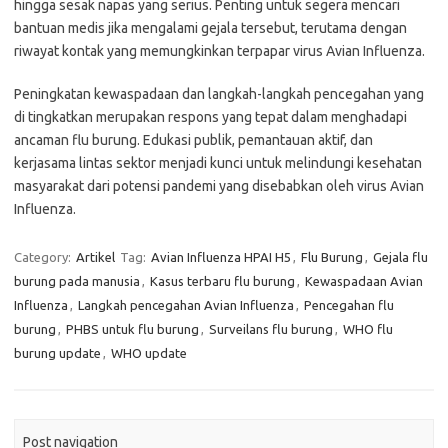
hingga sesak napas yang serius. Penting untuk segera mencari
bantuan medis jika mengalami gejala tersebut, terutama dengan
riwayat kontak yang memungkinkan terpapar virus Avian Influenza.
Peningkatan kewaspadaan dan langkah-langkah pencegahan yang
di tingkatkan merupakan respons yang tepat dalam menghadapi
ancaman flu burung. Edukasi publik, pemantauan aktif, dan
kerjasama lintas sektor menjadi kunci untuk melindungi kesehatan
masyarakat dari potensi pandemi yang disebabkan oleh virus Avian
Influenza.
Category:
Artikel
Tag:
Avian Influenza HPAI H5
,
Flu Burung
,
Gejala flu
burung pada manusia
,
Kasus terbaru flu burung
,
Kewaspadaan Avian
Influenza
,
Langkah pencegahan Avian Influenza
,
Pencegahan flu
burung
,
PHBS untuk flu burung
,
Surveilans flu burung
,
WHO flu
burung update
,
WHO update
Post navigation