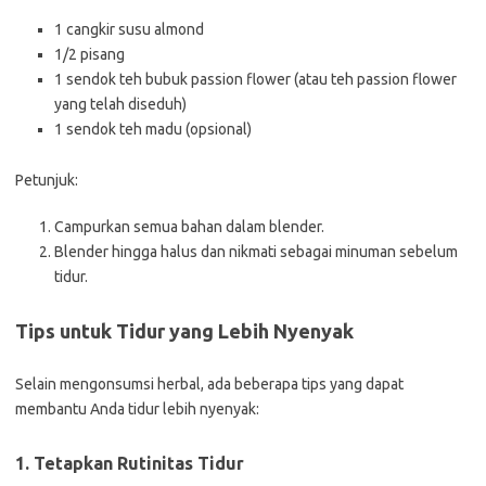
1 cangkir susu almond
1/2 pisang
1 sendok teh bubuk passion flower (atau teh passion flower
yang telah diseduh)
1 sendok teh madu (opsional)
Petunjuk:
Campurkan semua bahan dalam blender.
Blender hingga halus dan nikmati sebagai minuman sebelum
tidur.
Tips untuk Tidur yang Lebih Nyenyak
Selain mengonsumsi herbal, ada beberapa tips yang dapat
membantu Anda tidur lebih nyenyak:
1. Tetapkan Rutinitas Tidur