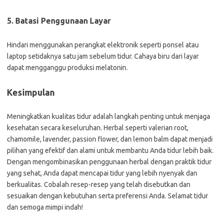
5. Batasi Penggunaan Layar
Hindari menggunakan perangkat elektronik seperti ponsel atau
laptop setidaknya satu jam sebelum tidur. Cahaya biru dari layar
dapat mengganggu produksi melatonin.
Kesimpulan
Meningkatkan kualitas tidur adalah langkah penting untuk menjaga
kesehatan secara keseluruhan. Herbal seperti valerian root,
chamomile, lavender, passion flower, dan lemon balm dapat menjadi
pilihan yang efektif dan alami untuk membantu Anda tidur lebih baik.
Dengan mengombinasikan penggunaan herbal dengan praktik tidur
yang sehat, Anda dapat mencapai tidur yang lebih nyenyak dan
berkualitas. Cobalah resep-resep yang telah disebutkan dan
sesuaikan dengan kebutuhan serta preferensi Anda. Selamat tidur
dan semoga mimpi indah!