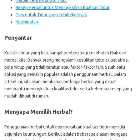
Herbal Terbaik untuk Tidur
Resep Herbal untuk Meningkatkan Kualitas Tidur
Tips untuk Tidur yang Lebih Nyenyak
Kesimpulan
Pengantar
Kualitas tidur yang baik sangat penting bagi kesehatan fisik dan
mental kita. Banyak orang mengalami kesulitan tidur akibat stres,
pola hidup yang tidak teratur, atau faktor-faktor lain. Salah satu
solusi yang semakin populer adalah penggunaan herbal. Dalam
artikel ini, kita akan membahas berbagai herbal yang dapat
membantu meningkatkan kualitas tidur serta beberapa resep yang
mudah dibuat di rumah.
Mengapa Memilih Herbal?
Penggunaan herbal untuk meningkatkan kualitas tidur memiliki
sejumlah keuntungan. Berikut adalah beberapa alasan mengapa