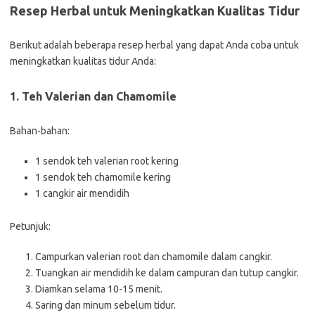
Resep Herbal untuk Meningkatkan Kualitas Tidur
Berikut adalah beberapa resep herbal yang dapat Anda coba untuk
meningkatkan kualitas tidur Anda:
1. Teh Valerian dan Chamomile
Bahan-bahan:
1 sendok teh valerian root kering
1 sendok teh chamomile kering
1 cangkir air mendidih
Petunjuk:
Campurkan valerian root dan chamomile dalam cangkir.
Tuangkan air mendidih ke dalam campuran dan tutup cangkir.
Diamkan selama 10-15 menit.
Saring dan minum sebelum tidur.