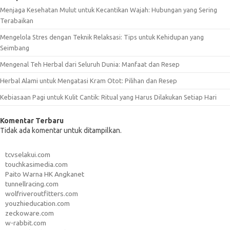
Menjaga Kesehatan Mulut untuk Kecantikan Wajah: Hubungan yang Sering
Terabaikan
Mengelola Stres dengan Teknik Relaksasi: Tips untuk Kehidupan yang
Seimbang
Mengenal Teh Herbal dari Seluruh Dunia: Manfaat dan Resep
Herbal Alami untuk Mengatasi Kram Otot: Pilihan dan Resep
Kebiasaan Pagi untuk Kulit Cantik: Ritual yang Harus Dilakukan Setiap Hari
Komentar Terbaru
Tidak ada komentar untuk ditampilkan.
tcvselakui.com
touchkasimedia.com
Paito Warna HK Angkanet
tunnellracing.com
wolfriveroutfitters.com
youzhieducation.com
zeckoware.com
w-rabbit.com