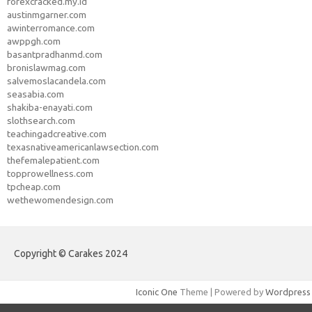
forexcracked.my.id
austinmgarner.com
awinterromance.com
awppgh.com
basantpradhanmd.com
bronislawmag.com
salvemoslacandela.com
seasabia.com
shakiba-enayati.com
slothsearch.com
teachingadcreative.com
texasnativeamericanlawsection.com
thefemalepatient.com
topprowellness.com
tpcheap.com
wethewomendesign.com
Copyright © Carakes 2024
Iconic One
Theme | Powered by
Wordpress