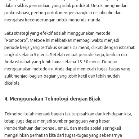
dalam siklus penundaan yang tidak produktif. Untuk menghindari
prokrastinasi, penting untuk mengembangkan disiplin diri dan
mengatasi kecenderungan untuk menunda-nunda.
Satu strategi yang efektif adalah menggunakan metode
“Pomodoro”. Metode ini melibatkan membagi waktu menjadi
periode kerja yang terfokus selama 25 menit, diikuti dengan istirahat
singkat selama 5 menit. Setelah empat periode kerja, berikan diri
Anda istirahat yang lebih lama selama 15-30 menit. Dengan
menggunakan metode ini, Anda dapat memecah tugas-tugas yang
sulit menjadi bagian-bagian yang lebih kecil dan lebih mudah
dikelola.
4. Menggunakan Teknologi dengan Bijak
Teknologi telah menjadi bagian tak terpisahkan dari kehidupan kita,
tetapi juga dapat menjadi sumber gangguan yang besar.
Pemberitahuan dari ponsel, email, dan media sosial seringkali
mengalihkan perhatian kita dari tugas-tugas yang sebenarnya