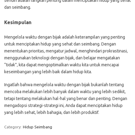
sendiri adalah langkah penting dalam menciptakan hidup yang sehat
dan seimbang.
Kesimpulan
Mengelola waktu dengan bijak adalah keterampilan yang penting
untuk menciptakan hidup yang sehat dan seimbang. Dengan
menentukan prioritas, mengatur jadwal, menghindari prokrastinasi,
menggunakan teknologi dengan bijak, dan belajar mengatakan
“tidak”, kita dapat mengoptimalkan waktu kita untuk mencapai
keseimbangan yang lebih baik dalam hidup kita.
Ingatlah bahwa mengelola waktu dengan bijak bukanlah tentang
mencoba melakukan lebih banyak dalam waktu yang lebih sedikit,
tetapi tentang melakukan hal-hal yang benar dan penting. Dengan
mengadopsi strategi-strategi ini, Anda dapat menciptakan hidup
yang lebih sehat, lebih bahagia, dan lebih produktif.
Category:
Hidup Seimbang