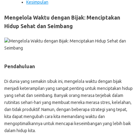
Kesimpulan
Mengelola Waktu dengan Bijak: Menciptakan
Hidup Sehat dan Seimbang
Pendahuluan
Di dunia yang semakin sibuk ini, mengelola waktu dengan bijak
menjadi keterampilan yang sangat penting untuk menciptakan hidup
yang sehat dan seimbang. Banyak orang merasa terjebak dalam
rutinitas sehari-hari yang membuat mereka merasa stres, kelelahan,
dan tidak produktif. Namun, dengan beberapa strategi yang tepat,
kita dapat mengubah cara kita memandang waktu dan
mengoptimalkannya untuk mencapai keseimbangan yang lebih baik
dalam hidup kita.