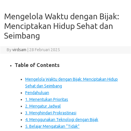
Mengelola Waktu dengan Bijak:
Menciptakan Hidup Sehat dan
Seimbang
By
virdsam
|
28 Februari 2025
Table of Contents
Mengelola Waktu dengan Bijak: Menciptakan Hidup
Sehat dan Seimbang
Pendahuluan
1. Menentukan Prioritas
2. Mengatur Jadwal
3. Menghindari Prokrastinasi
4. Menggunakan Teknologi dengan Bijak
5. Belajar Mengatakan “Tidak”