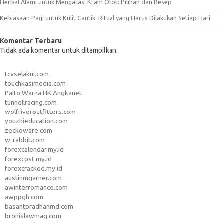
Herbal Alami untuk Mengatasi Kram Otot: Pilihan dan Resep
Kebiasaan Pagi untuk Kulit Cantik: Ritual yang Harus Dilakukan Setiap Hari
Komentar Terbaru
Tidak ada komentar untuk ditampilkan.
tcvselakui.com
touchkasimedia.com
Paito Warna HK Angkanet
tunnellracing.com
wolfriveroutfitters.com
youzhieducation.com
zeckoware.com
w-rabbit.com
forexcalendar.my.id
forexcost.my.id
forexcracked.my.id
austinmgarner.com
awinterromance.com
awppgh.com
basantpradhanmd.com
bronislawmag.com