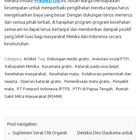
Melalui inisiatif
Prediksi Oni
ini, ribuan warga mendapatkan
kesempatan untuk memperbaiki penglihatan mereka tanpa harus
mengeluarkan biaya yang besar. Dengan dukungan terus-menerus
dari semua pihak terkait, di harapkan program-program kesehatan
semacam ini dapat terus berlanjut dan memberikan dampak positif
yang lebih luas bagi masyarakat Mimika dan Indonesia secara
keseluruhan.
Category:
Artikel
Tag:
Dukungan medis gratis
,
Investasi sosial PTFI
,
Kabupaten Mimika
,
Kacamata gratis
,
Katarak pada usia lanjut
,
Kesehatan masyarakat
,
Kesehatan mata
,
Kolaborasi pemerintah dan
swasta
,
Operasi katarak gratis
,
Pemeriksaan mata gratis
,
Penyakit
mata
,
PT Freeport Indonesia (PTFI)
,
PTFI di Papua Tengah
,
Rumah
Sakit Mitra Masyarakat (RSMM)
Post navigation
←
Suplemen Serat CNI Organik
Deteksi Dini Glaukoma untuk