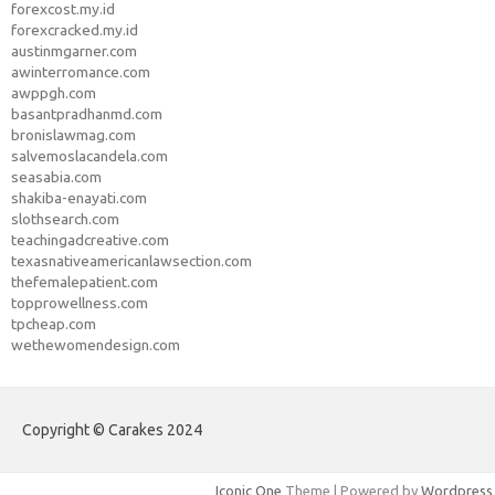
forexcost.my.id
forexcracked.my.id
austinmgarner.com
awinterromance.com
awppgh.com
basantpradhanmd.com
bronislawmag.com
salvemoslacandela.com
seasabia.com
shakiba-enayati.com
slothsearch.com
teachingadcreative.com
texasnativeamericanlawsection.com
thefemalepatient.com
topprowellness.com
tpcheap.com
wethewomendesign.com
Copyright © Carakes 2024
Iconic One
Theme | Powered by
Wordpress