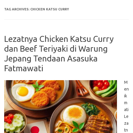
TAG ARCHIVES:
CHICKEN KATSU CURRY
Lezatnya Chicken Katsu Curry
dan Beef Teriyaki di Warung
Jepang Tendaan Asasuka
Fatmawati
M
en
ik
m
ati
Le
za
tn