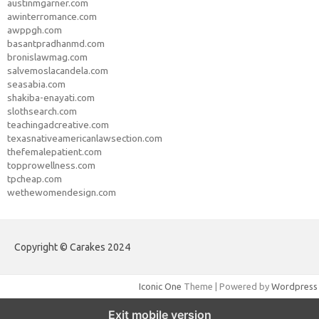
austinmgarner.com
awinterromance.com
awppgh.com
basantpradhanmd.com
bronislawmag.com
salvemoslacandela.com
seasabia.com
shakiba-enayati.com
slothsearch.com
teachingadcreative.com
texasnativeamericanlawsection.com
thefemalepatient.com
topprowellness.com
tpcheap.com
wethewomendesign.com
Copyright © Carakes 2024
Iconic One
Theme | Powered by
Wordpress
Exit mobile version