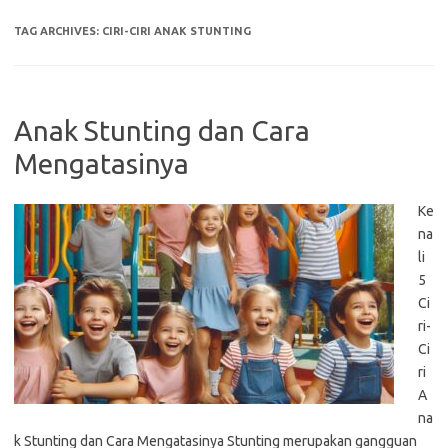
TAG ARCHIVES:
CIRI-CIRI ANAK STUNTING
Anak Stunting dan Cara
Mengatasinya
Ke
na
li
5
Ci
ri-
Ci
ri
A
na
k Stunting dan Cara Mengatasinya Stunting merupakan gangguan