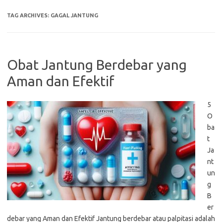
TAG ARCHIVES:
GAGAL JANTUNG
Obat Jantung Berdebar yang
Aman dan Efektif
5
O
ba
t
Ja
nt
un
g
B
er
debar yang Aman dan Efektif Jantung berdebar atau palpitasi adalah