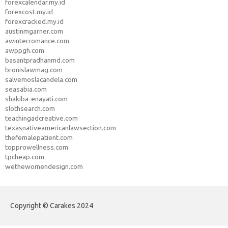
forexcalendar.my.id
forexcost.my.id
forexcracked.my.id
austinmgarner.com
awinterromance.com
awppgh.com
basantpradhanmd.com
bronislawmag.com
salvemoslacandela.com
seasabia.com
shakiba-enayati.com
slothsearch.com
teachingadcreative.com
texasnativeamericanlawsection.com
thefemalepatient.com
topprowellness.com
tpcheap.com
wethewomendesign.com
Copyright © Carakes 2024