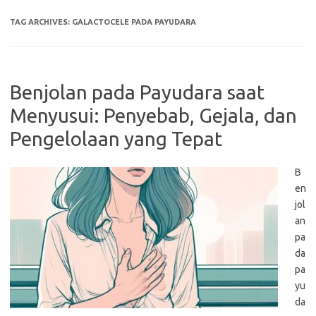
TAG ARCHIVES:
GALACTOCELE PADA PAYUDARA
Benjolan pada Payudara saat
Menyusui: Penyebab, Gejala, dan
Pengelolaan yang Tepat
B
en
jol
an
pa
da
pa
yu
da