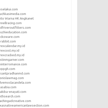
vselakui.com
uchkasimedia.com
ito Warna HK Angkanet
nnellracing.com
lfriveroutfitters.com
uzhieducation.com
eckoware.com
rabbit.com
rexcalendar.my.id
rexcost.my.id
rexcracked.my.id
stinmgarner.com
winterromance.com
wppgh.com
asantpradhanmd.com
ronislawmag.com
lvemoslacandela.com
easabia.com
akiba-enayati.com
othsearch.com
achingadcreative.com
xasnativeamericanlawsection.com