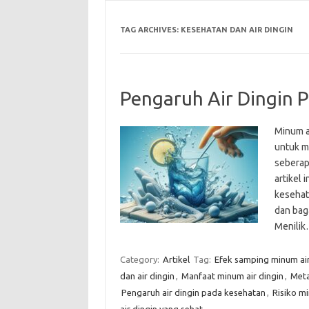
TAG ARCHIVES:
KESEHATAN DAN AIR DINGIN
Pengaruh Air Dingin 
Minum a
untuk m
seberap
artikel 
kesehata
dan bag
Menili
Category:
Artikel
Tag:
Efek samping minum air
dan air dingin
,
Manfaat minum air dingin
,
Meta
Pengaruh air dingin pada kesehatan
,
Risiko mi
air dingin yang sehat