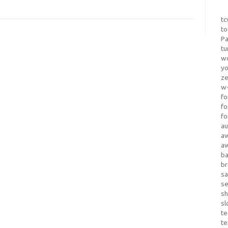
tc
to
Pa
tu
wo
yo
z
w-
fo
fo
fo
au
a
a
b
b
sa
s
sh
sl
te
te