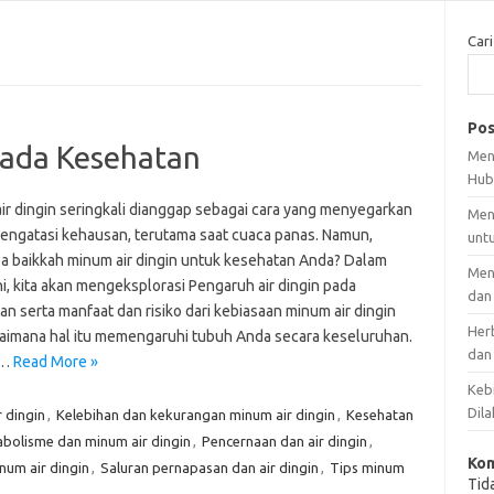
Cari
Pos
Pada Kesehatan
Men
Hub
ir dingin seringkali dianggap sebagai cara yang menyegarkan
Men
engatasi kehausan, terutama saat cuaca panas. Namun,
unt
a baikkah minum air dingin untuk kesehatan Anda? Dalam
Men
ini, kita akan mengeksplorasi Pengaruh air dingin pada
dan
n serta manfaat dan risiko dari kebiasaan minum air dingin
Her
aimana hal itu memengaruhi tubuh Anda secara keseluruhan.
dan
k…
Read More »
Kebi
Dila
 dingin
,
Kelebihan dan kekurangan minum air dingin
,
Kesehatan
bolisme dan minum air dingin
,
Pencernaan dan air dingin
,
Kom
num air dingin
,
Saluran pernapasan dan air dingin
,
Tips minum
Tid