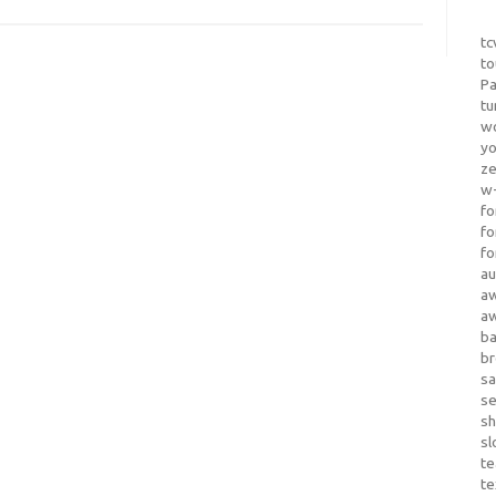
tc
to
Pa
tu
wo
yo
z
w-
fo
fo
fo
au
a
a
b
b
sa
s
sh
sl
te
te