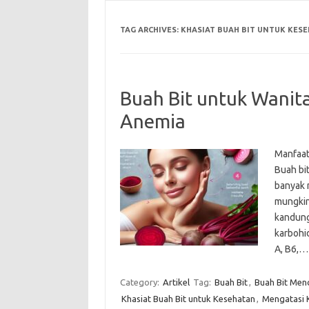
TAG ARCHIVES:
KHASIAT BUAH BIT UNTUK KES
Buah Bit untuk Wanit
Anemia
Manfaat
Buah bi
banyak 
mungkin 
kandung
karbohid
A, B6,
Category:
Artikel
Tag:
Buah Bit
,
Buah Bit Men
Khasiat Buah Bit untuk Kesehatan
,
Mengatasi 