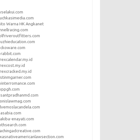
vselakui.com
uchkasimedia.com
ito Warna HK Angkanet
nnellracing.com
lfriveroutfitters.com
uzhieducation.com
eckoware.com
rabbit.com
rexcalendar.my.id
rexcost.my.id
rexcracked.my.id
stinmgarner.com
winterromance.com
wppgh.com
asantpradhanmd.com
ronislawmag.com
lvemoslacandela.com
easabia.com
akiba-enayati.com
othsearch.com
achingadcreative.com
xasnativeamericanlawsection.com