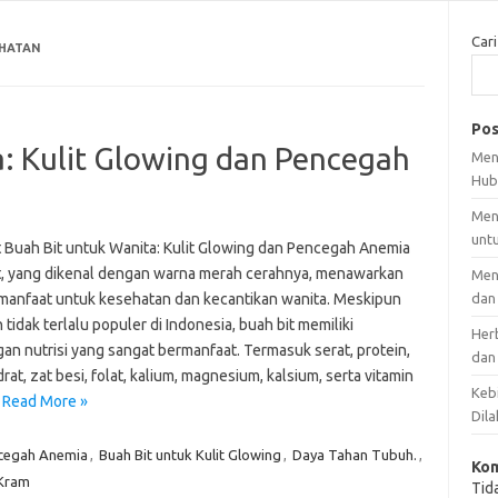
Cari
EHATAN
Pos
a: Kulit Glowing dan Pencegah
Men
Hub
Men
unt
 Buah Bit untuk Wanita: Kulit Glowing dan Pencegah Anemia
t, yang dikenal dengan warna merah cerahnya, menawarkan
Men
manfaat untuk kesehatan dan kecantikan wanita. Meskipun
dan
tidak terlalu populer di Indonesia, buah bit memiliki
Her
an nutrisi yang sangat bermanfaat. Termasuk serat, protein,
dan
rat, zat besi, folat, kalium, magnesium, kalsium, serta vitamin
Kebi
…
Read More »
Dila
cegah Anemia
,
Buah Bit untuk Kulit Glowing
,
Daya Tahan Tubuh.
,
Kom
Kram
Tid