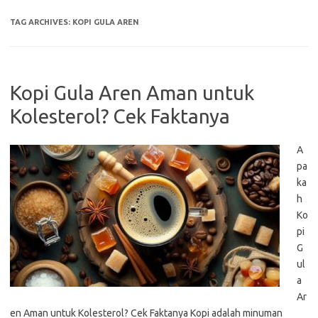
TAG ARCHIVES:
KOPI GULA AREN
Kopi Gula Aren Aman untuk
Kolesterol? Cek Faktanya
A
pa
ka
h
Ko
pi
G
ul
a
Ar
en Aman untuk Kolesterol? Cek Faktanya Kopi adalah minuman