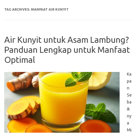
TAG ARCHIVES:
MANFAAT AIR KUNYIT
Air Kunyit untuk Asam Lambung?
Panduan Lengkap untuk Manfaat
Optimal
Ka
pa
n
Se
ba
ik
ny
a
Mi