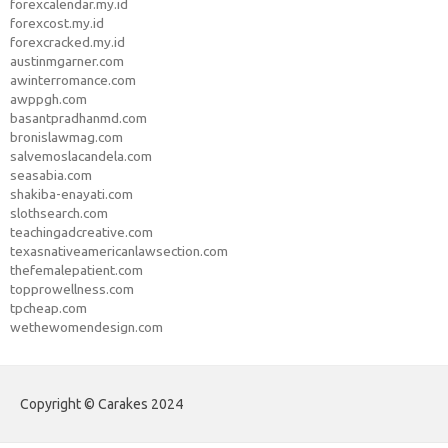
forexcalendar.my.id
forexcost.my.id
forexcracked.my.id
austinmgarner.com
awinterromance.com
awppgh.com
basantpradhanmd.com
bronislawmag.com
salvemoslacandela.com
seasabia.com
shakiba-enayati.com
slothsearch.com
teachingadcreative.com
texasnativeamericanlawsection.com
thefemalepatient.com
topprowellness.com
tpcheap.com
wethewomendesign.com
Copyright © Carakes 2024