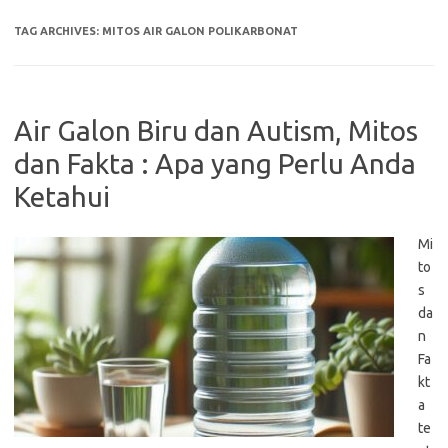
TAG ARCHIVES:
MITOS AIR GALON POLIKARBONAT
Air Galon Biru dan Autism, Mitos
dan Fakta : Apa yang Perlu Anda
Ketahui
Mi
to
s
da
n
Fa
kt
a
te