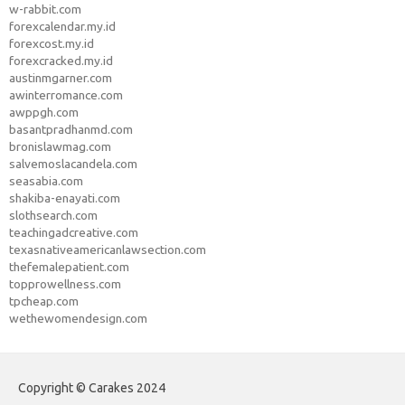
w-rabbit.com
forexcalendar.my.id
forexcost.my.id
forexcracked.my.id
austinmgarner.com
awinterromance.com
awppgh.com
basantpradhanmd.com
bronislawmag.com
salvemoslacandela.com
seasabia.com
shakiba-enayati.com
slothsearch.com
teachingadcreative.com
texasnativeamericanlawsection.com
thefemalepatient.com
topprowellness.com
tpcheap.com
wethewomendesign.com
Copyright © Carakes 2024