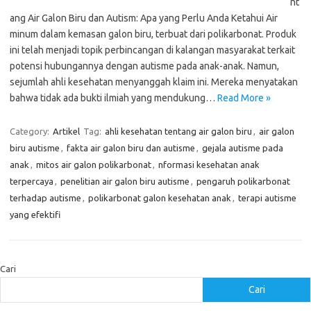
nt
ang Air Galon Biru dan Autism: Apa yang Perlu Anda Ketahui Air
minum dalam kemasan galon biru, terbuat dari polikarbonat. Produk
ini telah menjadi topik perbincangan di kalangan masyarakat terkait
potensi hubungannya dengan autisme pada anak-anak. Namun,
sejumlah ahli kesehatan menyanggah klaim ini. Mereka menyatakan
bahwa tidak ada bukti ilmiah yang mendukung…
Read More »
Category:
Artikel
Tag:
ahli kesehatan tentang air galon biru
,
air galon
biru autisme
,
fakta air galon biru dan autisme
,
gejala autisme pada
anak
,
mitos air galon polikarbonat
,
nformasi kesehatan anak
terpercaya
,
penelitian air galon biru autisme
,
pengaruh polikarbonat
terhadap autisme
,
polikarbonat galon kesehatan anak
,
terapi autisme
yang efektifi
Cari
Cari