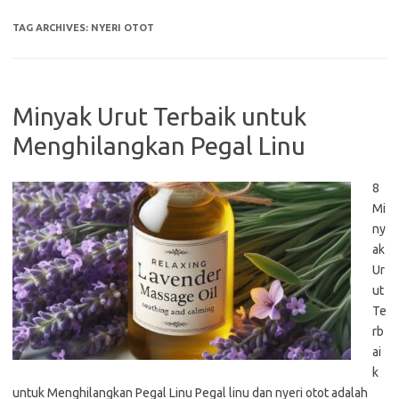
TAG ARCHIVES:
NYERI OTOT
Minyak Urut Terbaik untuk
Menghilangkan Pegal Linu
8
Mi
ny
ak
Ur
ut
Te
rb
ai
k
untuk Menghilangkan Pegal Linu Pegal linu dan nyeri otot adalah