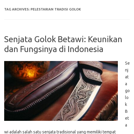
TAG ARCHIVES:
PELESTARIAN TRADISI GOLOK
Senjata Golok Betawi: Keunikan
dan Fungsinya di Indonesia
Se
nj
at
a
go
lo
k
B
et
a
wi adalah salah satu senjata tradisional yang memiliki tempat