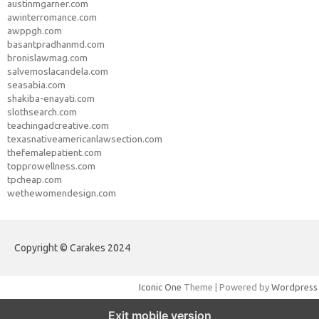
austinmgarner.com
awinterromance.com
awppgh.com
basantpradhanmd.com
bronislawmag.com
salvemoslacandela.com
seasabia.com
shakiba-enayati.com
slothsearch.com
teachingadcreative.com
texasnativeamericanlawsection.com
thefemalepatient.com
topprowellness.com
tpcheap.com
wethewomendesign.com
Copyright © Carakes 2024
Iconic One
Theme | Powered by
Wordpress
Exit mobile version