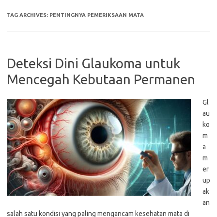
TAG ARCHIVES:
PENTINGNYA PEMERIKSAAN MATA
Deteksi Dini Glaukoma untuk
Mencegah Kebutaan Permanen
Gl
au
ko
m
a
m
er
up
ak
an
salah satu kondisi yang paling mengancam kesehatan mata di