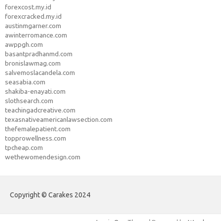
forexcost.my.id
forexcracked.my.id
austinmgarner.com
awinterromance.com
awppgh.com
basantpradhanmd.com
bronislawmag.com
salvemoslacandela.com
seasabia.com
shakiba-enayati.com
slothsearch.com
teachingadcreative.com
texasnativeamericanlawsection.com
thefemalepatient.com
topprowellness.com
tpcheap.com
wethewomendesign.com
Copyright © Carakes 2024