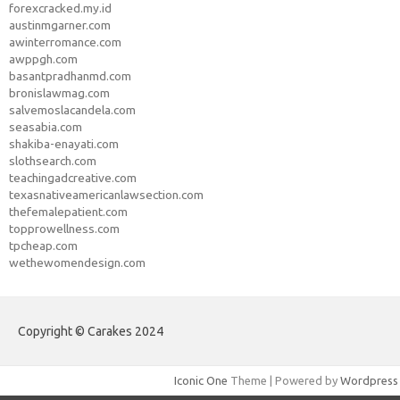
forexcracked.my.id
austinmgarner.com
awinterromance.com
awppgh.com
basantpradhanmd.com
bronislawmag.com
salvemoslacandela.com
seasabia.com
shakiba-enayati.com
slothsearch.com
teachingadcreative.com
texasnativeamericanlawsection.com
thefemalepatient.com
topprowellness.com
tpcheap.com
wethewomendesign.com
Copyright © Carakes 2024
Iconic One
Theme | Powered by
Wordpress