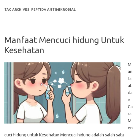
TAG ARCHIVES:
PEPTIDA ANTIMIKROBIAL
Manfaat Mencuci hidung Untuk
Kesehatan
M
an
fa
at
da
n
Ca
ra
M
en
cuci Hidung untuk Kesehatan Mencuci hidung adalah salah satu