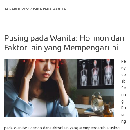
TAG ARCHIVES:
PUSING PADA WANITA
Pusing pada Wanita: Hormon dan
Faktor lain yang Mempengaruhi
Pe
ny
eb
ab
Se
rin
g
Pu
si
ng
pada Wanita: Hormon dan Faktor lain yang Mempengaruhi Pusing