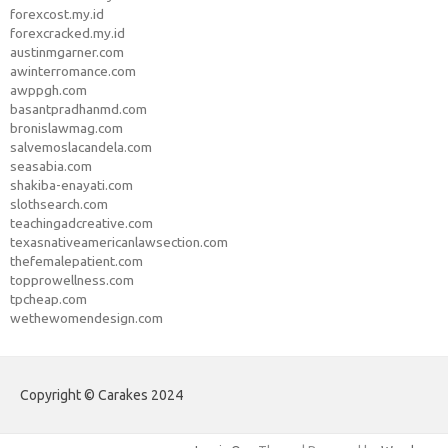
forexcost.my.id
forexcracked.my.id
austinmgarner.com
awinterromance.com
awppgh.com
basantpradhanmd.com
bronislawmag.com
salvemoslacandela.com
seasabia.com
shakiba-enayati.com
slothsearch.com
teachingadcreative.com
texasnativeamericanlawsection.com
thefemalepatient.com
topprowellness.com
tpcheap.com
wethewomendesign.com
Copyright © Carakes 2024