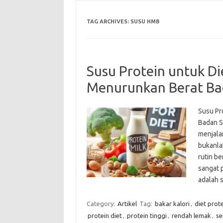
TAG ARCHIVES:
SUSU HMB
Susu Protein untuk Di
Menurunkan Berat B
Susu Pr
Badan S
menjala
bukanla
rutin b
sangat 
adalah
Category:
Artikel
Tag:
bakar kalori
,
diet prot
protein diet
,
protein tinggi
,
rendah lemak
,
se