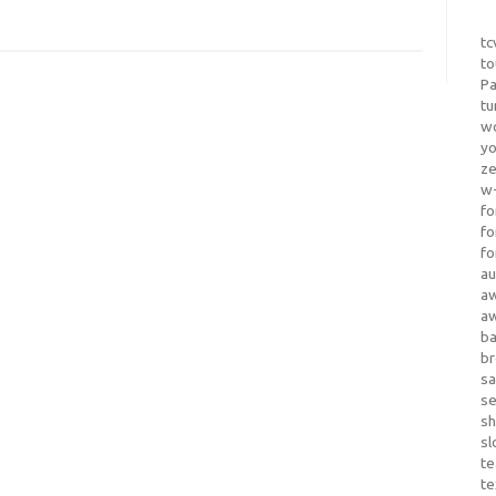
tc
to
Pa
tu
wo
yo
z
w-
fo
fo
fo
au
a
a
b
b
sa
s
sh
sl
te
te