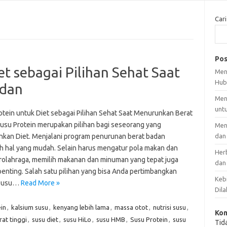
Cari
Pos
et sebagai Pilihan Sehat Saat
Men
Hub
adan
Men
unt
otein untuk Diet sebagai Pilihan Sehat Saat Menurunkan Berat
usu Protein merupakan pilihan bagi seseorang yang
Men
nkan Diet. Menjalani program penurunan berat badan
dan
h hal yang mudah. Selain harus mengatur pola makan dan
Her
erolahraga, memilih makanan dan minuman yang tepat juga
dan
penting. Salah satu pilihan yang bisa Anda pertimbangkan
Kebi
 susu…
Read More »
Dila
ein
,
kalsium susu
,
kenyang lebih lama
,
massa otot
,
nutrisi susu
,
Kom
rat tinggi
,
susu diet
,
susu HiLo
,
susu HMB
,
Susu Protein
,
susu
Tid