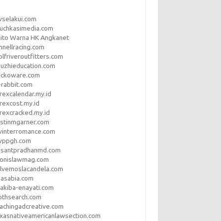
vselakui.com
uchkasimedia.com
ito Warna HK Angkanet
nnellracing.com
lfriveroutfitters.com
uzhieducation.com
eckoware.com
rabbit.com
rexcalendar.my.id
rexcost.my.id
rexcracked.my.id
stinmgarner.com
winterromance.com
wppgh.com
asantpradhanmd.com
ronislawmag.com
lvemoslacandela.com
easabia.com
akiba-enayati.com
othsearch.com
achingadcreative.com
xasnativeamericanlawsection.com