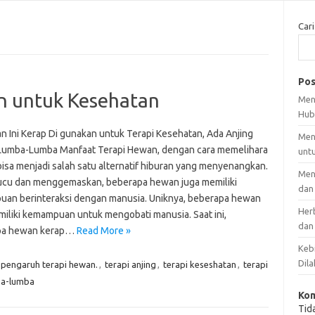
Cari
Pos
n untuk Kesehatan
Men
Hub
 Ini Kerap Di gunakan untuk Terapi Kesehatan, Ada Anjing
Men
Lumba-Lumba Manfaat Terapi Hewan, dengan cara memelihara
unt
isa menjadi salah satu alternatif hiburan yang menyenangkan.
Men
lucu dan menggemaskan, beberapa hewan juga memiliki
dan
an berinteraksi dengan manusia. Uniknya, beberapa hewan
Her
miliki kemampuan untuk mengobati manusia. Saat ini,
dan
pa hewan kerap…
Read More »
Kebi
Dila
pengaruh terapi hewan.
,
terapi anjing
,
terapi keseshatan
,
terapi
ba-lumba
Kom
Tid