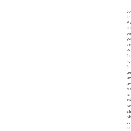
tc
to
Pa
tu
wo
yo
z
w-
fo
fo
fo
au
a
a
b
b
sa
s
sh
sl
te
te