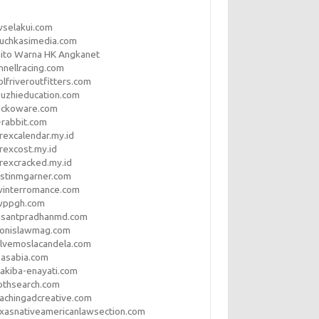
vselakui.com
uchkasimedia.com
ito Warna HK Angkanet
nnellracing.com
lfriveroutfitters.com
uzhieducation.com
eckoware.com
rabbit.com
rexcalendar.my.id
rexcost.my.id
rexcracked.my.id
stinmgarner.com
winterromance.com
wppgh.com
asantpradhanmd.com
ronislawmag.com
lvemoslacandela.com
easabia.com
akiba-enayati.com
othsearch.com
achingadcreative.com
xasnativeamericanlawsection.com