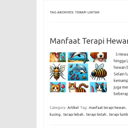
TAG ARCHIVES:
TERAPI LINTAH
Manfaat Terapi Hewa
5 Hewan
hingga 
hewan b
Selain 
kemampu
juga me
bebera
Category:
Artikel
Tag:
manfaat terapi hewan
,
kucing
,
terapi lebah
,
terapi lintah
,
terapi lum