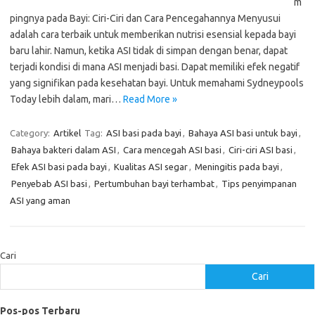
m
pingnya pada Bayi: Ciri-Ciri dan Cara Pencegahannya Menyusui
adalah cara terbaik untuk memberikan nutrisi esensial kepada bayi
baru lahir. Namun, ketika ASI tidak di simpan dengan benar, dapat
terjadi kondisi di mana ASI menjadi basi. Dapat memiliki efek negatif
yang signifikan pada kesehatan bayi. Untuk memahami Sydneypools
Today lebih dalam, mari…
Read More »
Category:
Artikel
Tag:
ASI basi pada bayi
,
Bahaya ASI basi untuk bayi
,
Bahaya bakteri dalam ASI
,
Cara mencegah ASI basi
,
Ciri-ciri ASI basi
,
Efek ASI basi pada bayi
,
Kualitas ASI segar
,
Meningitis pada bayi
,
Penyebab ASI basi
,
Pertumbuhan bayi terhambat
,
Tips penyimpanan
ASI yang aman
Cari
Cari
Pos-pos Terbaru