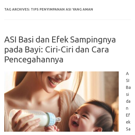
TAG ARCHIVES:
TIPS PENYIMPANAN ASI YANG AMAN
ASI Basi dan Efek Sampingnya
pada Bayi: Ciri-Ciri dan Cara
Pencegahannya
A
SI
Ba
si
da
n
Ef
ek
Sa