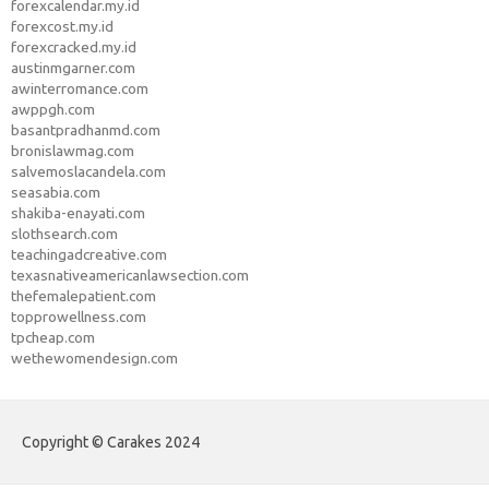
forexcalendar.my.id
forexcost.my.id
forexcracked.my.id
austinmgarner.com
awinterromance.com
awppgh.com
basantpradhanmd.com
bronislawmag.com
salvemoslacandela.com
seasabia.com
shakiba-enayati.com
slothsearch.com
teachingadcreative.com
texasnativeamericanlawsection.com
thefemalepatient.com
topprowellness.com
tpcheap.com
wethewomendesign.com
Copyright © Carakes 2024