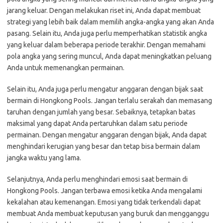
jarang keluar. Dengan melakukan riset ini, Anda dapat membuat
strategi yang lebih baik dalam memilih angka-angka yang akan Anda
pasang. Selain itu, Anda juga perlu memperhatikan statistik angka
yang keluar dalam beberapa periode terakhir. Dengan memahami
pola angka yang sering muncul, Anda dapat meningkatkan peluang
Anda untuk memenangkan permainan.
Selain itu, Anda juga perlu mengatur anggaran dengan bijak saat
bermain di Hongkong Pools. Jangan terlalu serakah dan memasang
taruhan dengan jumlah yang besar. Sebaiknya, tetapkan batas
maksimal yang dapat Anda pertaruhkan dalam satu periode
permainan. Dengan mengatur anggaran dengan bijak, Anda dapat
menghindari kerugian yang besar dan tetap bisa bermain dalam
jangka waktu yang lama.
Selanjutnya, Anda perlu menghindari emosi saat bermain di
Hongkong Pools. Jangan terbawa emosi ketika Anda mengalami
kekalahan atau kemenangan. Emosi yang tidak terkendali dapat
membuat Anda membuat keputusan yang buruk dan mengganggu