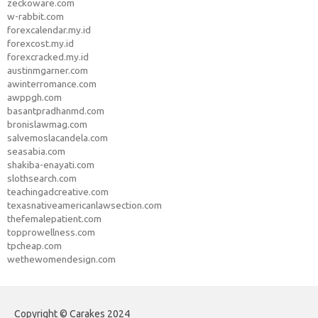
zeckoware.com
w-rabbit.com
forexcalendar.my.id
forexcost.my.id
forexcracked.my.id
austinmgarner.com
awinterromance.com
awppgh.com
basantpradhanmd.com
bronislawmag.com
salvemoslacandela.com
seasabia.com
shakiba-enayati.com
slothsearch.com
teachingadcreative.com
texasnativeamericanlawsection.com
thefemalepatient.com
topprowellness.com
tpcheap.com
wethewomendesign.com
Copyright © Carakes 2024