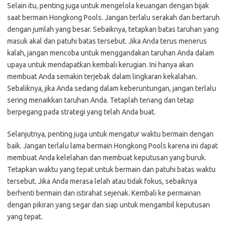
Selain itu, penting juga untuk mengelola keuangan dengan bijak
saat bermain Hongkong Pools. Jangan terlalu serakah dan bertaruh
dengan jumlah yang besar. Sebaiknya, tetapkan batas taruhan yang
masuk akal dan patuhi batas tersebut. Jika Anda terus menerus
kalah, jangan mencoba untuk menggandakan taruhan Anda dalam
upaya untuk mendapatkan kembali kerugian. Ini hanya akan
membuat Anda semakin terjebak dalam lingkaran kekalahan.
Sebaliknya, jika Anda sedang dalam keberuntungan, jangan terlalu
sering menaikkan taruhan Anda. Tetaplah tenang dan tetap
berpegang pada strategi yang telah Anda buat.
Selanjutnya, penting juga untuk mengatur waktu bermain dengan
baik. Jangan terlalu lama bermain Hongkong Pools karena ini dapat
membuat Anda kelelahan dan membuat keputusan yang buruk.
Tetapkan waktu yang tepat untuk bermain dan patuhi batas waktu
tersebut. Jika Anda merasa lelah atau tidak fokus, sebaiknya
berhenti bermain dan istirahat sejenak. Kembali ke permainan
dengan pikiran yang segar dan siap untuk mengambil keputusan
yang tepat.