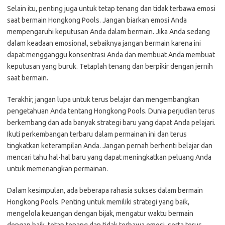
Selain itu, penting juga untuk tetap tenang dan tidak terbawa emosi
saat bermain Hongkong Pools. Jangan biarkan emosi Anda
mempengaruhi keputusan Anda dalam bermain. Jika Anda sedang
dalam keadaan emosional, sebaiknya jangan bermain karena ini
dapat mengganggu konsentrasi Anda dan membuat Anda membuat
keputusan yang buruk. Tetaplah tenang dan berpikir dengan jernih
saat bermain.
Terakhir, jangan lupa untuk terus belajar dan mengembangkan
pengetahuan Anda tentang Hongkong Pools. Dunia perjudian terus
berkembang dan ada banyak strategi baru yang dapat Anda pelajari.
Ikuti perkembangan terbaru dalam permainan ini dan terus
tingkatkan keterampilan Anda. Jangan pernah berhenti belajar dan
mencari tahu hal-hal baru yang dapat meningkatkan peluang Anda
untuk memenangkan permainan.
Dalam kesimpulan, ada beberapa rahasia sukses dalam bermain
Hongkong Pools. Penting untuk memiliki strategi yang baik,
mengelola keuangan dengan bijak, mengatur waktu bermain