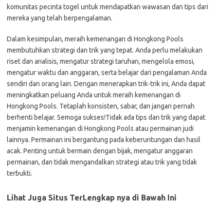
komunitas pecinta togel untuk mendapatkan wawasan dan tips dari
mereka yang telah berpengalaman.
Dalam kesimpulan, meraih kemenangan di Hongkong Pools
membutuhkan strategi dan trik yang tepat. Anda perlu melakukan
riset dan analisis, mengatur strategi taruhan, mengelola emosi,
mengatur waktu dan anggaran, serta belajar dari pengalaman Anda
sendiri dan orang lain. Dengan menerapkan trik-trik ini, Anda dapat
meningkatkan peluang Anda untuk meraih kemenangan di
Hongkong Pools. Tetaplah konsisten, sabar, dan jangan pernah
berhenti belajar. Semoga sukses!Tidak ada tips dan trik yang dapat
menjamin kemenangan di Hongkong Pools atau permainan judi
lainnya. Permainan ini bergantung pada keberuntungan dan hasil
acak. Penting untuk bermain dengan bijak, mengatur anggaran
permainan, dan tidak mengandalkan strategi atau trik yang tidak
terbukti.
Lihat Juga Situs TerLengkap nya di Bawah Ini