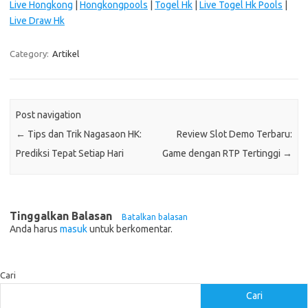
Live Hongkong
|
Hongkongpools
|
Togel Hk
|
Live Togel Hk Pools
|
Live Draw Hk
Category:
Artikel
Post navigation
←
Tips dan Trik Nagasaon HK:
Review Slot Demo Terbaru:
Prediksi Tepat Setiap Hari
Game dengan RTP Tertinggi
→
Tinggalkan Balasan
Batalkan balasan
Anda harus
masuk
untuk berkomentar.
Cari
Cari