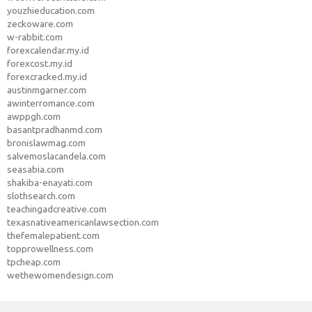
youzhieducation.com
zeckoware.com
w-rabbit.com
forexcalendar.my.id
forexcost.my.id
forexcracked.my.id
austinmgarner.com
awinterromance.com
awppgh.com
basantpradhanmd.com
bronislawmag.com
salvemoslacandela.com
seasabia.com
shakiba-enayati.com
slothsearch.com
teachingadcreative.com
texasnativeamericanlawsection.com
thefemalepatient.com
topprowellness.com
tpcheap.com
wethewomendesign.com