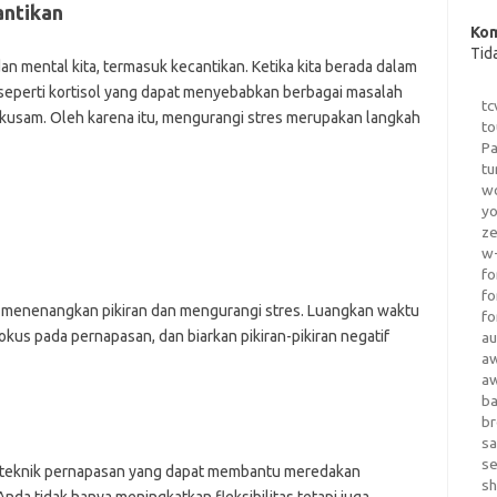
antikan
Kom
Tid
n mental kita, termasuk kecantikan. Ketika kita berada dalam
eperti kortisol yang dapat menyebabkan berbagai masalah
tc
lit kusam. Oleh karena itu, mengurangi stres merupakan langkah
to
Pa
tu
wo
yo
z
w-
fo
fo
uk menenangkan pikiran dan mengurangi stres. Luangkan waktu
fo
okus pada pernapasan, dan biarkan pikiran-pikiran negatif
au
a
a
b
b
sa
s
 teknik pernapasan yang dapat membantu meredakan
sh