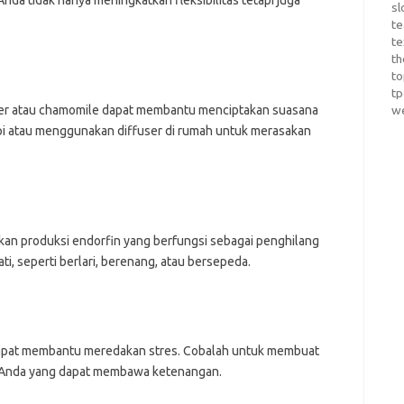
da tidak hanya meningkatkan fleksibilitas tetapi juga
sl
te
te
th
t
t
der atau chamomile dapat membantu menciptakan suasana
w
pi atau menggunakan diffuser di rumah untuk merasakan
kan produksi endorfin yang berfungsi sebagai penghilang
ati, seperti berlari, berenang, atau bersepeda.
pat membantu meredakan stres. Cobalah untuk membuat
rit Anda yang dapat membawa ketenangan.