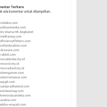
entar Terbaru
ak ada komentar untuk ditampilkan.
vselakui.com
uchkasimedia.com
ito Warna HK Angkanet
nnellracing.com
lfriveroutfitters.com
uzhieducation.com
eckoware.com
rabbit.com
rexcalendar.my.id
rexcost.my.id
rexcracked.my.id
stinmgarner.com
winterromance.com
wppgh.com
asantpradhanmd.com
ronislawmag.com
lvemoslacandela.com
easabia.com
akiba-enayati.com