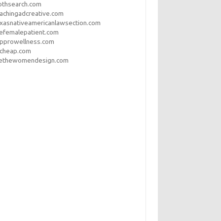
othsearch.com
achingadcreative.com
xasnativeamericanlawsection.com
efemalepatient.com
opprowellness.com
pcheap.com
ethewomendesign.com