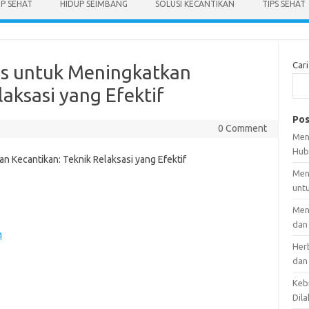
UP SEHAT
HIDUP SEIMBANG
SOLUSI KECANTIKAN
TIPS SEHAT
Cari
es untuk Meningkatkan
laksasi yang Efektif
Pos
0 Comment
Men
Hub
Men
unt
Men
dan
n
Her
dan
Kebi
Dila