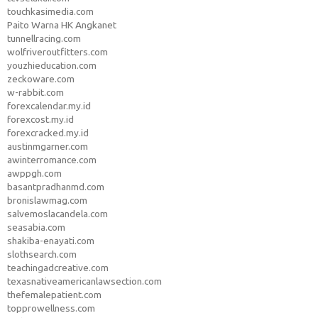
touchkasimedia.com
Paito Warna HK Angkanet
tunnellracing.com
wolfriveroutfitters.com
youzhieducation.com
zeckoware.com
w-rabbit.com
forexcalendar.my.id
forexcost.my.id
forexcracked.my.id
austinmgarner.com
awinterromance.com
awppgh.com
basantpradhanmd.com
bronislawmag.com
salvemoslacandela.com
seasabia.com
shakiba-enayati.com
slothsearch.com
teachingadcreative.com
texasnativeamericanlawsection.com
thefemalepatient.com
topprowellness.com