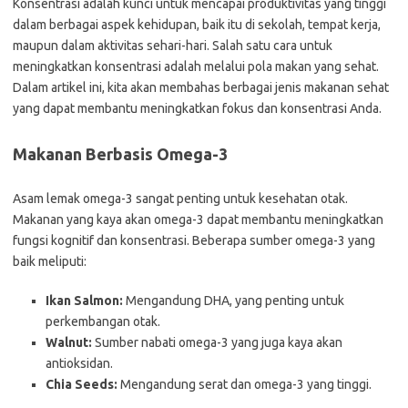
Konsentrasi adalah kunci untuk mencapai produktivitas yang tinggi
dalam berbagai aspek kehidupan, baik itu di sekolah, tempat kerja,
maupun dalam aktivitas sehari-hari. Salah satu cara untuk
meningkatkan konsentrasi adalah melalui pola makan yang sehat.
Dalam artikel ini, kita akan membahas berbagai jenis makanan sehat
yang dapat membantu meningkatkan fokus dan konsentrasi Anda.
Makanan Berbasis Omega-3
Asam lemak omega-3 sangat penting untuk kesehatan otak.
Makanan yang kaya akan omega-3 dapat membantu meningkatkan
fungsi kognitif dan konsentrasi. Beberapa sumber omega-3 yang
baik meliputi:
Ikan Salmon:
Mengandung DHA, yang penting untuk
perkembangan otak.
Walnut:
Sumber nabati omega-3 yang juga kaya akan
antioksidan.
Chia Seeds:
Mengandung serat dan omega-3 yang tinggi.