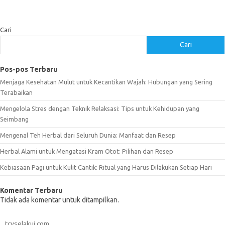
Cari
Cari
Pos-pos Terbaru
Menjaga Kesehatan Mulut untuk Kecantikan Wajah: Hubungan yang Sering
Terabaikan
Mengelola Stres dengan Teknik Relaksasi: Tips untuk Kehidupan yang
Seimbang
Mengenal Teh Herbal dari Seluruh Dunia: Manfaat dan Resep
Herbal Alami untuk Mengatasi Kram Otot: Pilihan dan Resep
Kebiasaan Pagi untuk Kulit Cantik: Ritual yang Harus Dilakukan Setiap Hari
Komentar Terbaru
Tidak ada komentar untuk ditampilkan.
tcvselakui.com