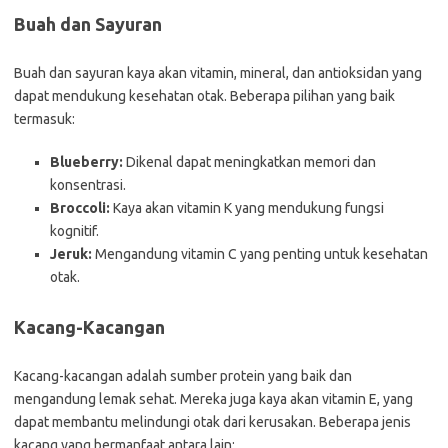
Buah dan Sayuran
Buah dan sayuran kaya akan vitamin, mineral, dan antioksidan yang
dapat mendukung kesehatan otak. Beberapa pilihan yang baik
termasuk:
Blueberry:
Dikenal dapat meningkatkan memori dan
konsentrasi.
Broccoli:
Kaya akan vitamin K yang mendukung fungsi
kognitif.
Jeruk:
Mengandung vitamin C yang penting untuk kesehatan
otak.
Kacang-Kacangan
Kacang-kacangan adalah sumber protein yang baik dan
mengandung lemak sehat. Mereka juga kaya akan vitamin E, yang
dapat membantu melindungi otak dari kerusakan. Beberapa jenis
kacang yang bermanfaat antara lain: