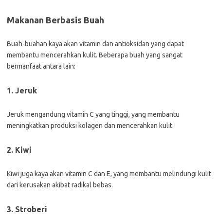
Makanan Berbasis Buah
Buah-buahan kaya akan vitamin dan antioksidan yang dapat
membantu mencerahkan kulit. Beberapa buah yang sangat
bermanfaat antara lain:
1. Jeruk
Jeruk mengandung vitamin C yang tinggi, yang membantu
meningkatkan produksi kolagen dan mencerahkan kulit.
2. Kiwi
Kiwi juga kaya akan vitamin C dan E, yang membantu melindungi kulit
dari kerusakan akibat radikal bebas.
3. Stroberi