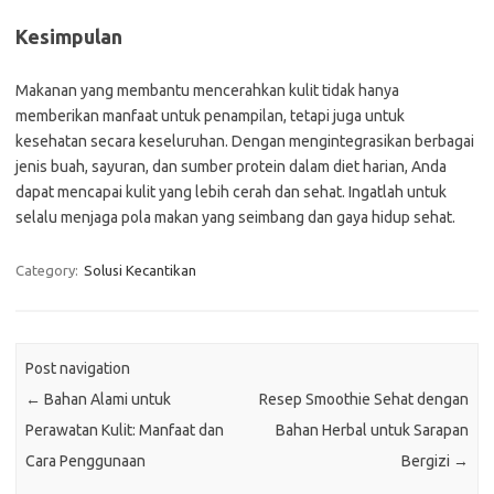
Kesimpulan
Makanan yang membantu mencerahkan kulit tidak hanya
memberikan manfaat untuk penampilan, tetapi juga untuk
kesehatan secara keseluruhan. Dengan mengintegrasikan berbagai
jenis buah, sayuran, dan sumber protein dalam diet harian, Anda
dapat mencapai kulit yang lebih cerah dan sehat. Ingatlah untuk
selalu menjaga pola makan yang seimbang dan gaya hidup sehat.
Category:
Solusi Kecantikan
Post navigation
←
Bahan Alami untuk
Resep Smoothie Sehat dengan
Perawatan Kulit: Manfaat dan
Bahan Herbal untuk Sarapan
Cara Penggunaan
Bergizi
→