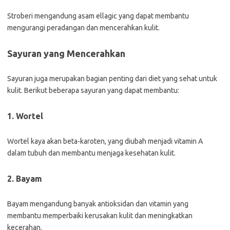
Stroberi mengandung asam ellagic yang dapat membantu
mengurangi peradangan dan mencerahkan kulit.
Sayuran yang Mencerahkan
Sayuran juga merupakan bagian penting dari diet yang sehat untuk
kulit. Berikut beberapa sayuran yang dapat membantu:
1. Wortel
Wortel kaya akan beta-karoten, yang diubah menjadi vitamin A
dalam tubuh dan membantu menjaga kesehatan kulit.
2. Bayam
Bayam mengandung banyak antioksidan dan vitamin yang
membantu memperbaiki kerusakan kulit dan meningkatkan
kecerahan.