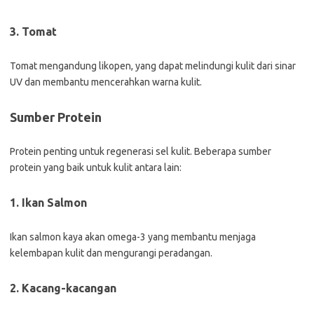
3. Tomat
Tomat mengandung likopen, yang dapat melindungi kulit dari sinar
UV dan membantu mencerahkan warna kulit.
Sumber Protein
Protein penting untuk regenerasi sel kulit. Beberapa sumber
protein yang baik untuk kulit antara lain:
1. Ikan Salmon
Ikan salmon kaya akan omega-3 yang membantu menjaga
kelembapan kulit dan mengurangi peradangan.
2. Kacang-kacangan