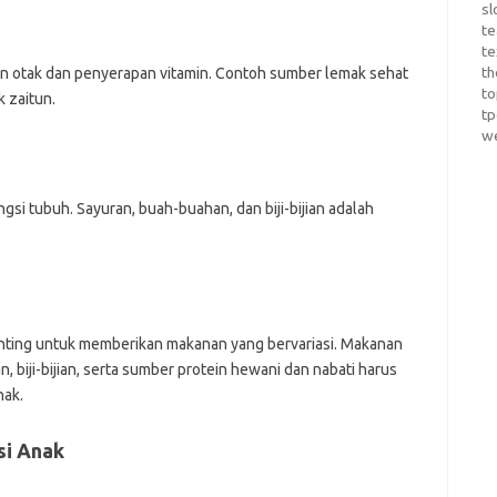
sl
te
te
th
 otak dan penyerapan vitamin. Contoh sumber lemak sehat
t
 zaitun.
t
w
si tubuh. Sayuran, buah-buahan, dan biji-bijian adalah
nting untuk memberikan makanan yang bervariasi. Makanan
, biji-bijian, serta sumber protein hewani dan nabati harus
nak.
si Anak