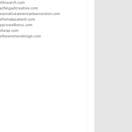
othsearch.com
achingadcreative.com
xasnativeamericanlawsection.com
efemalepatient.com
opprowellness.com
pcheap.com
ethewomendesign.com