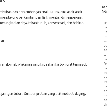
nak
Kom
Tid
umbuhan dan perkembangan anak. Di usia dini, anak-anak
 mendukung perkembangan fisik, mental, dan emosional
tc
meningkatkan daya tahan tubuh, konsentrasi, dan bahkan
to
Pa
tu
kan
wo
yo
z
w-
fo
fo
i anak-anak. Makanan yang kaya akan karbohidrat termasuk
fo
au
a
a
b
b
jaringan tubuh. Sumber protein yang baik meliputi daging,
sa
s
sh