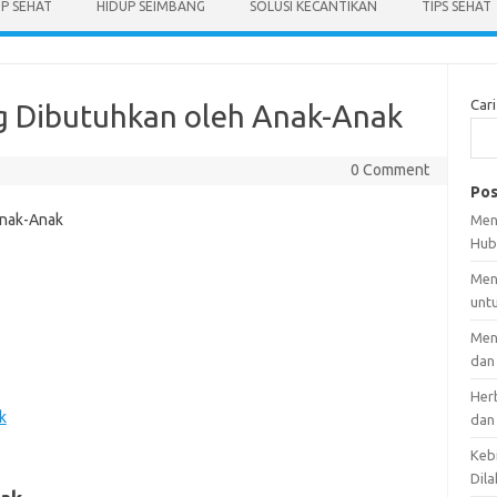
UP SEHAT
HIDUP SEIMBANG
SOLUSI KECANTIKAN
TIPS SEHAT
Cari
g Dibutuhkan oleh Anak-Anak
0 Comment
Pos
Men
Hub
Men
unt
Men
dan
Her
k
dan
Kebi
Dila