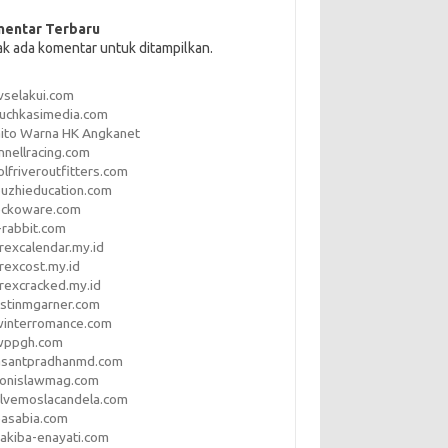
entar Terbaru
ak ada komentar untuk ditampilkan.
vselakui.com
uchkasimedia.com
ito Warna HK Angkanet
nnellracing.com
lfriveroutfitters.com
uzhieducation.com
eckoware.com
rabbit.com
rexcalendar.my.id
rexcost.my.id
rexcracked.my.id
stinmgarner.com
winterromance.com
wppgh.com
asantpradhanmd.com
ronislawmag.com
lvemoslacandela.com
easabia.com
akiba-enayati.com