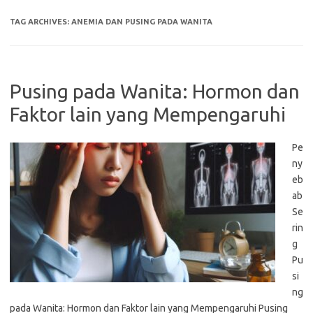
TAG ARCHIVES:
ANEMIA DAN PUSING PADA WANITA
Pusing pada Wanita: Hormon dan
Faktor lain yang Mempengaruhi
Pe
ny
eb
ab
Se
rin
g
Pu
si
ng
pada Wanita: Hormon dan Faktor lain yang Mempengaruhi Pusing