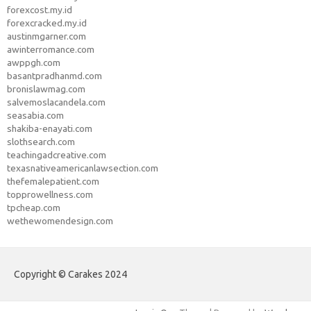
forexcost.my.id
forexcracked.my.id
austinmgarner.com
awinterromance.com
awppgh.com
basantpradhanmd.com
bronislawmag.com
salvemoslacandela.com
seasabia.com
shakiba-enayati.com
slothsearch.com
teachingadcreative.com
texasnativeamericanlawsection.com
thefemalepatient.com
topprowellness.com
tpcheap.com
wethewomendesign.com
Copyright © Carakes 2024