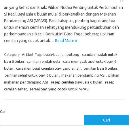
ul
an yang Sehat dan Enak: Pilihan Nutrisi Penting untuk Pertumbuhan
Si Kecil Bayi usia 6 bulan mulai di perkenalkan dengan Makanan
Pendamping ASI (MPASI). Pada tahap ini, penting bagi orang tua
untuk memilih cemilan sehat yang mendukung pertumbuhan dan
perkembangan si kecil. Berikut ini Blog Togel beberapa pilihan
cemilan yang cocok untuk…
Read More »
Category:
Artikel
Tag:
buah-buahan potong
,
camilan mudah untuk
bayi 6 bulan
,
camilan rendah gula
,
cara memasak apel untuk bayi 6
bulan
,
cara membuat cemilan bayi yang aman
,
cemilan bayi 6 bulan
,
cemilan sehat untuk bayi 6 bulan
,
makanan pendamping ASI
,
pilihan
makanan pendamping ASI
,
resep cemilan bayi usia 6 bulan
,
resep
cemilan sehat
,
sereal bayi yang cocok untuk MPASI
Cari
Cari