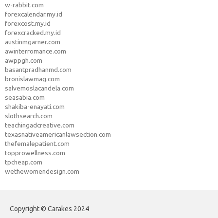
w-rabbit.com
forexcalendar.my.id
forexcost.my.id
forexcracked.my.id
austinmgarner.com
awinterromance.com
awppgh.com
basantpradhanmd.com
bronislawmag.com
salvemoslacandela.com
seasabia.com
shakiba-enayati.com
slothsearch.com
teachingadcreative.com
texasnativeamericanlawsection.com
thefemalepatient.com
topprowellness.com
tpcheap.com
wethewomendesign.com
Copyright © Carakes 2024