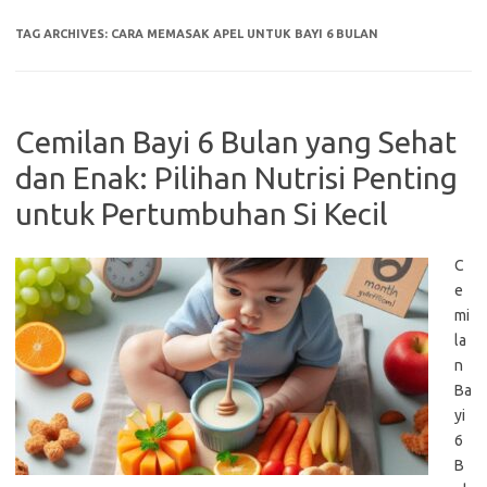
TAG ARCHIVES:
CARA MEMASAK APEL UNTUK BAYI 6 BULAN
Cemilan Bayi 6 Bulan yang Sehat
dan Enak: Pilihan Nutrisi Penting
untuk Pertumbuhan Si Kecil
C
e
mi
la
n
Ba
yi
6
B