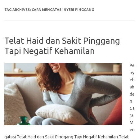
TAG ARCHIVES:
CARA MENGATASI NYERI PINGGANG
Telat Haid dan Sakit Pinggang
Tapi Negatif Kehamilan
Pe
ny
eb
ab
da
n
Ca
ra
M
en
gatasi Telat Haid dan Sakit Pinggang Tapi Negatif Kehamilan Telat