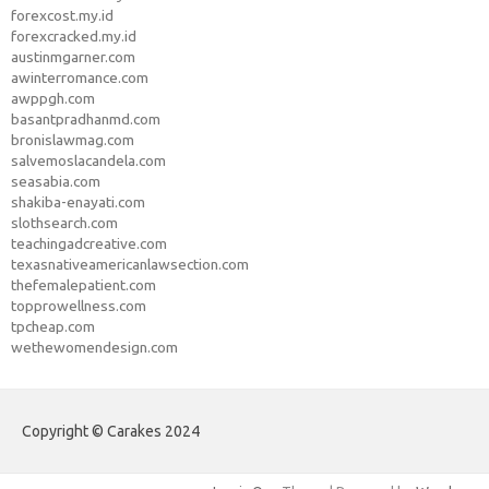
forexcost.my.id
forexcracked.my.id
austinmgarner.com
awinterromance.com
awppgh.com
basantpradhanmd.com
bronislawmag.com
salvemoslacandela.com
seasabia.com
shakiba-enayati.com
slothsearch.com
teachingadcreative.com
texasnativeamericanlawsection.com
thefemalepatient.com
topprowellness.com
tpcheap.com
wethewomendesign.com
Copyright © Carakes 2024