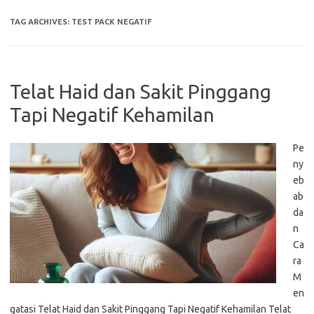
TAG ARCHIVES:
TEST PACK NEGATIF
Telat Haid dan Sakit Pinggang
Tapi Negatif Kehamilan
Pe
ny
eb
ab
da
n
Ca
ra
M
en
gatasi Telat Haid dan Sakit Pinggang Tapi Negatif Kehamilan Telat