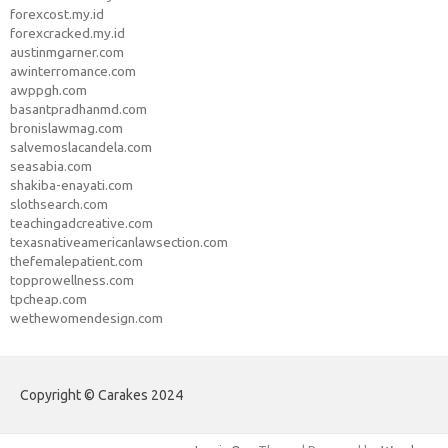
forexcost.my.id
forexcracked.my.id
austinmgarner.com
awinterromance.com
awppgh.com
basantpradhanmd.com
bronislawmag.com
salvemoslacandela.com
seasabia.com
shakiba-enayati.com
slothsearch.com
teachingadcreative.com
texasnativeamericanlawsection.com
thefemalepatient.com
topprowellness.com
tpcheap.com
wethewomendesign.com
Copyright © Carakes 2024