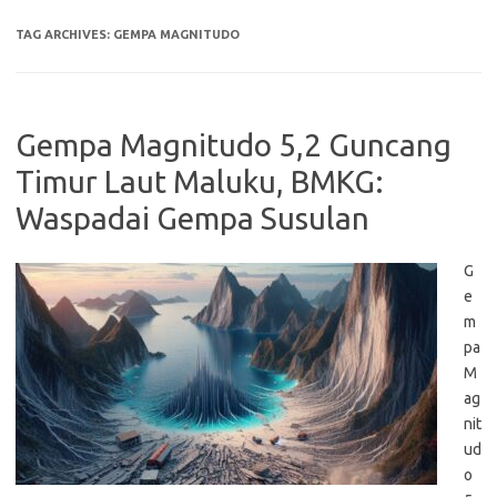
TAG ARCHIVES:
GEMPA MAGNITUDO
Gempa Magnitudo 5,2 Guncang
Timur Laut Maluku, BMKG:
Waspadai Gempa Susulan
G
e
m
pa
M
ag
nit
ud
o