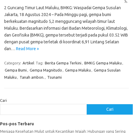
5,
2 Guncang Timur Laut Maluku, BMKG: Waspadai Gempa Susulan
Jakarta, 18 Agustus 2024 – Pada Minggu pagi, gempa bumi
berkekuatan magnitudo 5,2 mengguncang wilayah timur laut
Maluku. Berdasarkan informasi dari Badan Meteorologi, Klimatologi,
dan Geofisika (BMKG), gempa tersebut terjadi pada pukul 03.52 WIB
dengan pusat gempa terletak di koordinat 6,91 Lintang Selatan
dan…
Read More »
Category:
Artikel
Tag:
Berita Gempa Terkini
,
BMKG Gempa Maluku
,
Gempa Bumi
,
Gempa Magnitudo
,
Gempa Maluku
,
Gempa Susulan
Maluku
,
Tanah ambon.
,
Tsunami
Cari
Cari
Pos-pos Terbaru
Menjaga Kesehatan Mulut untuk Kecantikan Wajah: Hubungan yang Sering