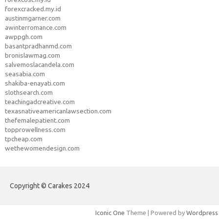
forexcracked.my.id
austinmgarner.com
awinterromance.com
awppgh.com
basantpradhanmd.com
bronislawmag.com
salvemoslacandela.com
seasabia.com
shakiba-enayati.com
slothsearch.com
teachingadcreative.com
texasnativeamericanlawsection.com
thefemalepatient.com
topprowellness.com
tpcheap.com
wethewomendesign.com
Copyright © Carakes 2024
Iconic One
Theme | Powered by
Wordpress