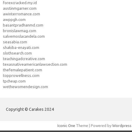
forexcracked.my.id
austinmgarner.com
awinterromance.com
awppgh.com
basantpradhanmd.com
bronislawmag.com
salvemoslacandela.com
seasabia.com
shakiba-enayati.com
slothsearch.com
teachingadcreative.com
texasnativeamericanlawsection.com
thefemalepatient.com
topprowellness.com
tpcheap.com
wethewomendesign.com
Copyright © Carakes 2024
Iconic One
Theme | Powered by
Wordpress