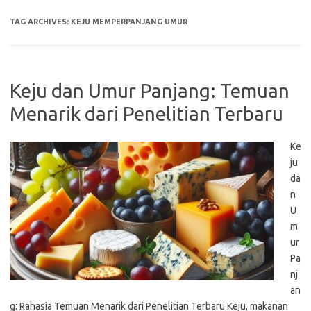
TAG ARCHIVES:
KEJU MEMPERPANJANG UMUR
Keju dan Umur Panjang: Temuan
Menarik dari Penelitian Terbaru
Ke
ju
da
n
U
m
ur
Pa
nj
an
g: Rahasia Temuan Menarik dari Penelitian Terbaru Keju, makanan