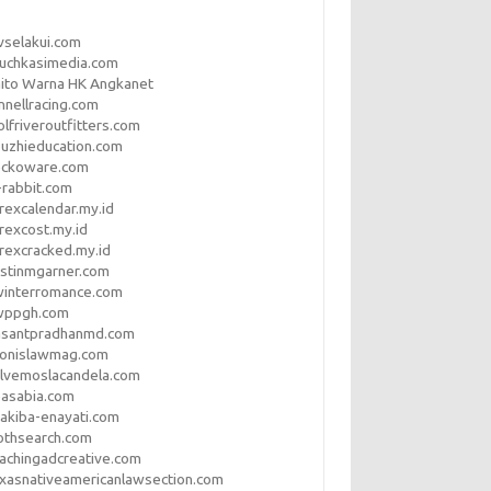
vselakui.com
uchkasimedia.com
ito Warna HK Angkanet
nnellracing.com
lfriveroutfitters.com
uzhieducation.com
eckoware.com
rabbit.com
rexcalendar.my.id
rexcost.my.id
rexcracked.my.id
stinmgarner.com
winterromance.com
wppgh.com
asantpradhanmd.com
ronislawmag.com
lvemoslacandela.com
easabia.com
akiba-enayati.com
othsearch.com
achingadcreative.com
xasnativeamericanlawsection.com