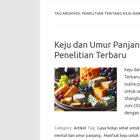
TAG ARCHIVES:
PENELITIAN TENTANG KEJU DA
Keju dan Umur Panjan
Penelitian Terbaru
Keju da
Terbaru
nutrisi 
untuk um
Shanghai
Juni 20
denga
Category:
Artikel
Tag:
Gaya hidup sehat untu
mental dan umur panjang
,
Manfaat keju untuk