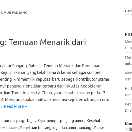
Cari
N UMUR PANJANG
Pos
g: Temuan Menarik dari
Men
Hub
Men
unt
n Umur Panjang: Rahasia Temuan Menarik dari Penelitian
 Keju, makanan yang telah lama di kenal sebagai sumber
Men
penting, kini memiliki reputasi baru sebagai kontributor utama
dan
ur panjang. Penelitian terbaru dari Fakultas Kedokteran
Her
 Jiao Tong University, China, yang di publikasikan pada 17
dan
24. Mengungkapkan bahwa konsumsi keju berhubungan erat
Kebi
n…
Read More »
Dila
k umur panjang
,
Keju
,
Keju memperpanjang umur
,
Kesehatan
Kom
 kesehatan
,
Penelitian tentang keju dan umur panjang
,
Rahasia
Tid