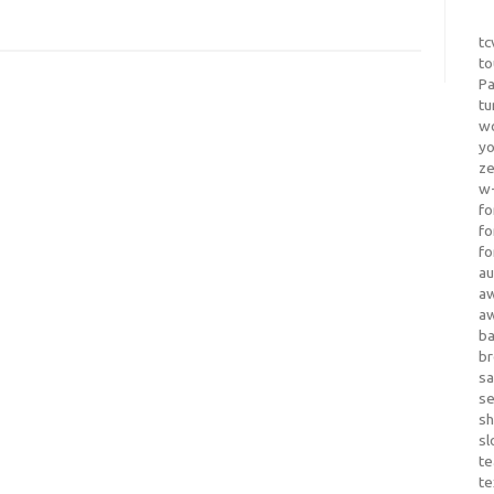
tc
to
Pa
tu
wo
yo
z
w-
fo
fo
fo
au
a
a
b
b
sa
s
sh
sl
te
te