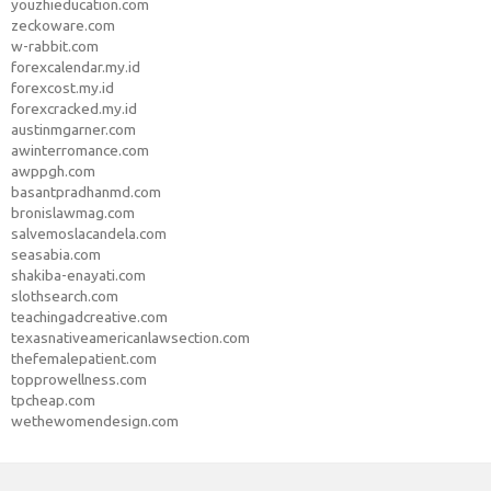
youzhieducation.com
zeckoware.com
w-rabbit.com
forexcalendar.my.id
forexcost.my.id
forexcracked.my.id
austinmgarner.com
awinterromance.com
awppgh.com
basantpradhanmd.com
bronislawmag.com
salvemoslacandela.com
seasabia.com
shakiba-enayati.com
slothsearch.com
teachingadcreative.com
texasnativeamericanlawsection.com
thefemalepatient.com
topprowellness.com
tpcheap.com
wethewomendesign.com