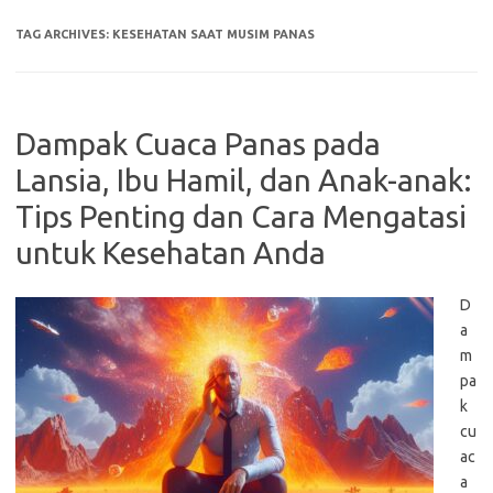
TAG ARCHIVES:
KESEHATAN SAAT MUSIM PANAS
Dampak Cuaca Panas pada
Lansia, Ibu Hamil, dan Anak-anak:
Tips Penting dan Cara Mengatasi
untuk Kesehatan Anda
D
a
m
pa
k
cu
ac
a