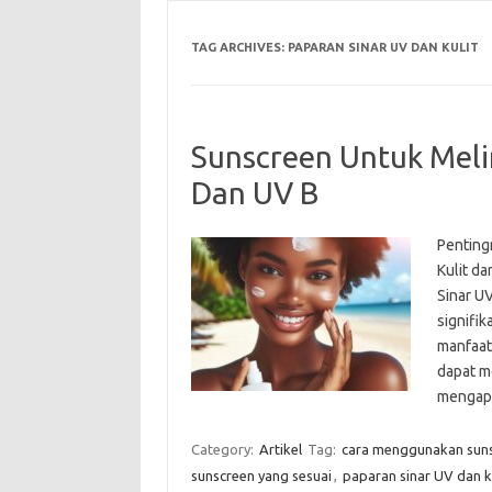
TAG ARCHIVES:
PAPARAN SINAR UV DAN KULIT
Sunscreen Untuk Melin
Dan UV B
Penting
Kulit da
Sinar UV
signifik
manfaat
dapat m
mengap
Category:
Artikel
Tag:
cara menggunakan suns
sunscreen yang sesuai
,
paparan sinar UV dan ku