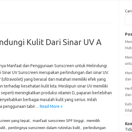
Cari
Pos
dungi Kulit Dari Sinar UV A
Men
Hub
Men
unt
nya Manfaat dan Penggunaan Sunscreen untuk Melindungi
ri Sinar UV Sunscreen merupakan perlindungan dari sinar UV.
Men
 (Ultraviolet) yang berasal dari matahari memiliki efek yang
dan
an terhadap kesehatan kulit kita. Meskipun sinar UV memiliki
Her
 seperti meningkatkan produksi vitamin D, paparan berlebihan
dan
enyebabkan berbagai masalah kulit yang serius. Inilah
Kebi
a penggunaan tabir…
Read More »
Dila
creen yang tepat
,
manfaat sunscreen SPF tinggi
,
memilih
Kom
lit
,
pentingnya sunscreen dalam rutinitas kulit
,
perlindungan
Tid