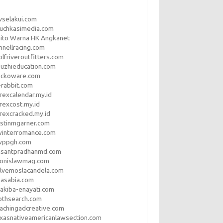
vselakui.com
uchkasimedia.com
ito Warna HK Angkanet
nnellracing.com
lfriveroutfitters.com
uzhieducation.com
eckoware.com
rabbit.com
rexcalendar.my.id
rexcost.my.id
rexcracked.my.id
stinmgarner.com
winterromance.com
wppgh.com
asantpradhanmd.com
ronislawmag.com
lvemoslacandela.com
easabia.com
akiba-enayati.com
othsearch.com
achingadcreative.com
xasnativeamericanlawsection.com