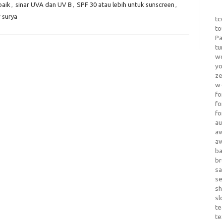
baik
,
sinar UVA dan UV B
,
SPF 30 atau lebih untuk sunscreen
,
r surya
tc
to
Pa
tu
wo
yo
z
w-
fo
fo
fo
au
a
a
b
b
sa
s
sh
sl
te
te