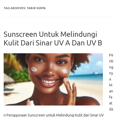
TAG ARCHIVES:
TABIR SURYA
Sunscreen Untuk Melindungi
Kulit Dari Sinar UV A Dan UV B
Pe
nti
ng
ny
a
M
an
fa
at
da
n Penggunaan Sunscreen untuk Melindungi Kulit dari Sinar UV