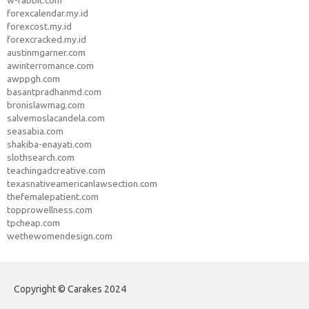
w-rabbit.com
forexcalendar.my.id
forexcost.my.id
forexcracked.my.id
austinmgarner.com
awinterromance.com
awppgh.com
basantpradhanmd.com
bronislawmag.com
salvemoslacandela.com
seasabia.com
shakiba-enayati.com
slothsearch.com
teachingadcreative.com
texasnativeamericanlawsection.com
thefemalepatient.com
topprowellness.com
tpcheap.com
wethewomendesign.com
Copyright © Carakes 2024