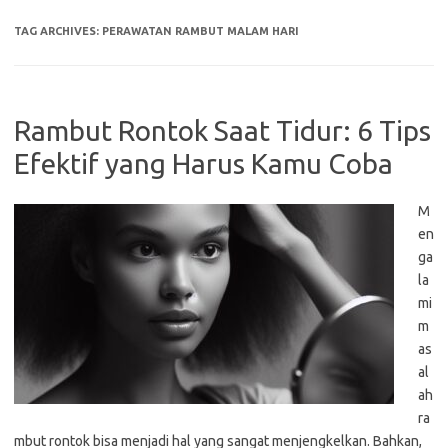
TAG ARCHIVES:
PERAWATAN RAMBUT MALAM HARI
Rambut Rontok Saat Tidur: 6 Tips
Efektif yang Harus Kamu Coba
M
en
ga
la
mi
m
as
al
ah
ra
mbut rontok bisa menjadi hal yang sangat menjengkelkan. Bahkan,