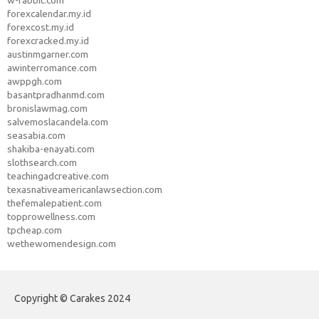
w-rabbit.com
forexcalendar.my.id
forexcost.my.id
forexcracked.my.id
austinmgarner.com
awinterromance.com
awppgh.com
basantpradhanmd.com
bronislawmag.com
salvemoslacandela.com
seasabia.com
shakiba-enayati.com
slothsearch.com
teachingadcreative.com
texasnativeamericanlawsection.com
thefemalepatient.com
topprowellness.com
tpcheap.com
wethewomendesign.com
Copyright © Carakes 2024