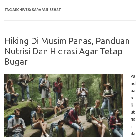
TAG ARCHIVES:
SARAPAN SEHAT
Hiking Di Musim Panas, Panduan
Nutrisi Dan Hidrasi Agar Tetap
Bugar
Pa
nd
ua
n
N
ut
ris
i
da