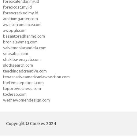
forexcalendar.my.id
forexcost.my.id
forexcracked.my.id
austinmgarner.com
awinterromance.com
awppgh.com
basantpradhanmd.com
bronislawmag.com
salvemoslacandela.com
seasabia.com
shakiba-enayati.com
slothsearch.com
teachingadcreative.com
texasnativeamericanlawsection.com
thefemalepatient.com
topprowellness.com
tpcheap.com
wethewomendesign.com
Copyright © Carakes 2024