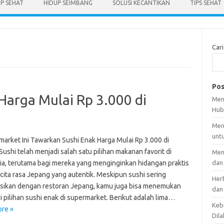
UP SEHAT
HIDUP SEIMBANG
SOLUSI KECANTIKAN
TIPS SEHAT
Cari
Pos
Harga Mulai Rp 3.000 di
Men
Hub
Men
unt
market Ini Tawarkan Sushi Enak Harga Mulai Rp 3.000 di
Sushi telah menjadi salah satu pilihan makanan favorit di
Men
ia, terutama bagi mereka yang menginginkan hidangan praktis
dan
cita rasa Jepang yang autentik. Meskipun sushi sering
Her
asikan dengan restoran Jepang, kamu juga bisa menemukan
dan
 pilihan sushi enak di supermarket. Berikut adalah lima…
Kebi
re »
Dila