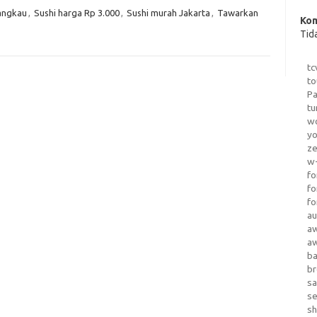
jangkau
,
Sushi harga Rp 3.000
,
Sushi murah Jakarta
,
Tawarkan
Kom
Tid
tc
to
Pa
tu
wo
yo
z
w-
fo
fo
fo
au
a
a
b
b
sa
s
sh