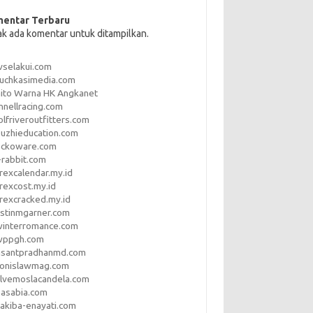
entar Terbaru
ak ada komentar untuk ditampilkan.
vselakui.com
uchkasimedia.com
ito Warna HK Angkanet
nnellracing.com
lfriveroutfitters.com
uzhieducation.com
eckoware.com
rabbit.com
rexcalendar.my.id
rexcost.my.id
rexcracked.my.id
stinmgarner.com
winterromance.com
wppgh.com
asantpradhanmd.com
ronislawmag.com
lvemoslacandela.com
easabia.com
akiba-enayati.com