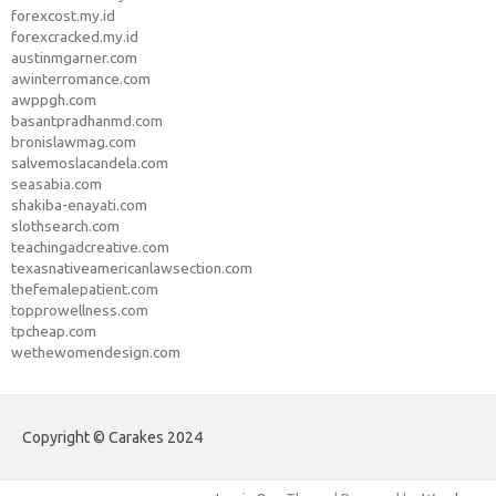
forexcost.my.id
forexcracked.my.id
austinmgarner.com
awinterromance.com
awppgh.com
basantpradhanmd.com
bronislawmag.com
salvemoslacandela.com
seasabia.com
shakiba-enayati.com
slothsearch.com
teachingadcreative.com
texasnativeamericanlawsection.com
thefemalepatient.com
topprowellness.com
tpcheap.com
wethewomendesign.com
Copyright © Carakes 2024