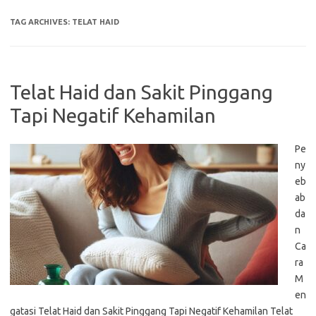
TAG ARCHIVES:
TELAT HAID
Telat Haid dan Sakit Pinggang
Tapi Negatif Kehamilan
Pe
ny
eb
ab
da
n
Ca
ra
M
en
gatasi Telat Haid dan Sakit Pinggang Tapi Negatif Kehamilan Telat