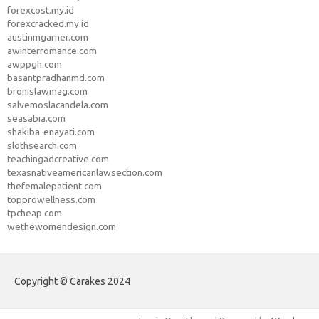
forexcost.my.id
forexcracked.my.id
austinmgarner.com
awinterromance.com
awppgh.com
basantpradhanmd.com
bronislawmag.com
salvemoslacandela.com
seasabia.com
shakiba-enayati.com
slothsearch.com
teachingadcreative.com
texasnativeamericanlawsection.com
thefemalepatient.com
topprowellness.com
tpcheap.com
wethewomendesign.com
Copyright © Carakes 2024