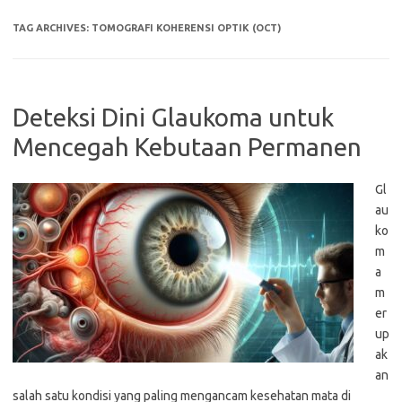
TAG ARCHIVES:
TOMOGRAFI KOHERENSI OPTIK (OCT)
Deteksi Dini Glaukoma untuk
Mencegah Kebutaan Permanen
Gl
au
ko
m
a
m
er
up
ak
an
salah satu kondisi yang paling mengancam kesehatan mata di