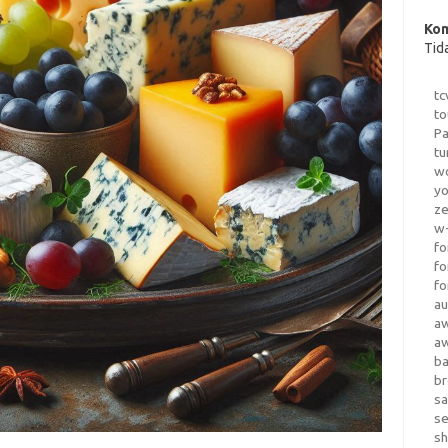
Kom
Tid
tc
to
Pa
tu
wo
yo
z
w-
fo
fo
fo
au
a
a
b
b
sa
s
sh