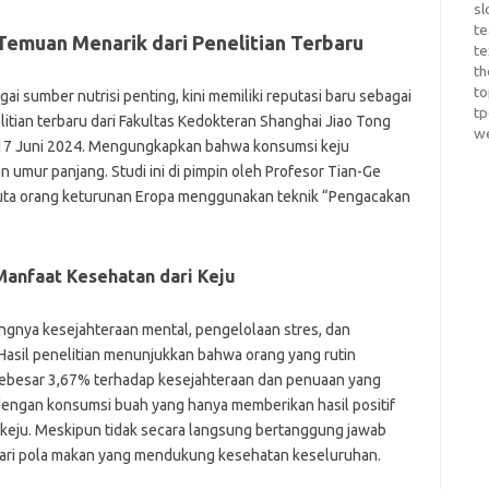
sl
te
Temuan Menarik dari Penelitian Terbaru
te
th
t
ai sumber nutrisi penting, kini memiliki reputasi baru sebagai
t
itian terbaru dari Fakultas Kedokteran Shanghai Jiao Tong
w
da 17 Juni 2024. Mengungkapkan bahwa konsumsi keju
umur panjang. Studi ini di pimpin oleh Profesor Tian-Ge
 juta orang keturunan Eropa menggunakan teknik “Pengacakan
anfaat Kesehatan dari Keju
ingnya kesejahteraan mental, pengelolaan stres, dan
asil penelitian menunjukkan bahwa orang yang rutin
sebesar 3,67% terhadap kesejahteraan dan penuaan yang
n dengan konsumsi buah yang hanya memberikan hasil positif
 keju. Meskipun tidak secara langsung bertanggung jawab
 dari pola makan yang mendukung kesehatan keseluruhan.