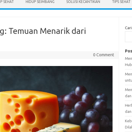
UP SEHAT
HIDUP SEIMBANG
SOLUSI KECANTIKAN
TIPS SEHAT
Cari
g: Temuan Menarik dari
Pos
0 Comment
Men
Hub
Men
unt
Men
dan
Her
dan
Kebi
Dila