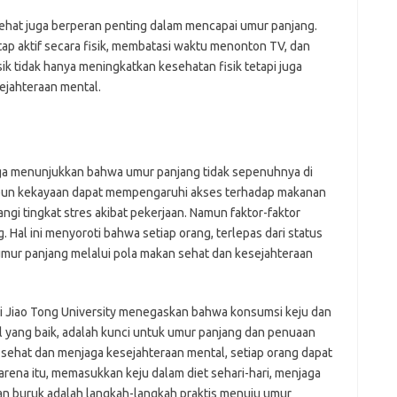
sehat juga berperan penting dalam mencapai umur panjang.
p aktif secara fisik, membatasi waktu menonton TV, dan
ik tidak hanya meningkatkan kesehatan fisik tetapi juga
ejahteraan mental.
uga menunjukkan bahwa umur panjang tidak sepenuhnya di
ipun kekayaan dapat mempengaruhi akses terhadap makanan
ngi tingkat stres akibat pekerjaan. Namun faktor-faktor
Hal ini menyoroti bahwa setiap orang, terlepas dari status
umur panjang melalui pola makan sehat dan kesejahteraan
ai Jiao Tong University menegaskan bahwa konsumsi keju dan
 yang baik, adalah kunci untuk umur panjang dan penuaan
sehat dan menjaga kesejahteraan mental, setiap orang dapat
rena itu, memasukkan keju dalam diet sehari-hari, menjaga
an buruk adalah langkah-langkah praktis menuju umur