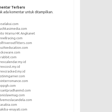
entar Terbaru
ak ada komentar untuk ditampilkan.
vselakui.com
uchkasimedia.com
ito Warna HK Angkanet
nnellracing.com
lfriveroutfitters.com
uzhieducation.com
eckoware.com
rabbit.com
rexcalendar.my.id
rexcost.my.id
rexcracked.my.id
stinmgarner.com
winterromance.com
wppgh.com
asantpradhanmd.com
ronislawmag.com
lvemoslacandela.com
easabia.com
akiba-enayati.com