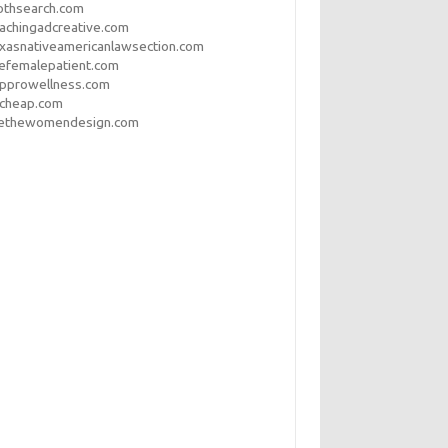
othsearch.com
achingadcreative.com
xasnativeamericanlawsection.com
efemalepatient.com
opprowellness.com
pcheap.com
ethewomendesign.com