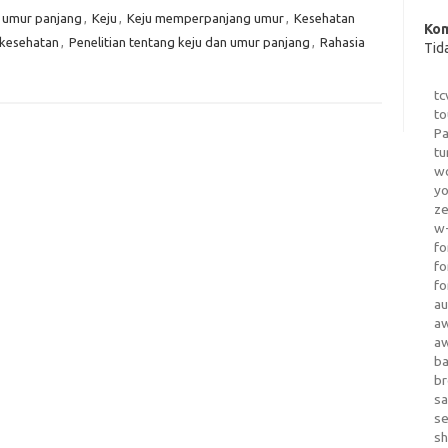
k umur panjang
,
Keju
,
Keju memperpanjang umur
,
Kesehatan
Kom
 kesehatan
,
Penelitian tentang keju dan umur panjang
,
Rahasia
Tid
tc
to
Pa
tu
wo
yo
z
w-
fo
fo
fo
au
a
a
b
b
sa
s
sh