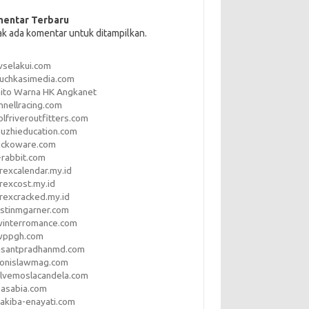
entar Terbaru
ak ada komentar untuk ditampilkan.
vselakui.com
uchkasimedia.com
ito Warna HK Angkanet
nnellracing.com
lfriveroutfitters.com
uzhieducation.com
eckoware.com
rabbit.com
rexcalendar.my.id
rexcost.my.id
rexcracked.my.id
stinmgarner.com
winterromance.com
wppgh.com
asantpradhanmd.com
ronislawmag.com
lvemoslacandela.com
easabia.com
akiba-enayati.com