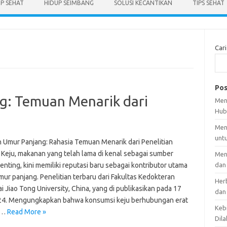
UP SEHAT
HIDUP SEIMBANG
SOLUSI KECANTIKAN
TIPS SEHAT
Cari
Pos
g: Temuan Menarik dari
Men
Hub
Men
unt
n Umur Panjang: Rahasia Temuan Menarik dari Penelitian
 Keju, makanan yang telah lama di kenal sebagai sumber
Men
penting, kini memiliki reputasi baru sebagai kontributor utama
dan
ur panjang. Penelitian terbaru dari Fakultas Kedokteran
Her
 Jiao Tong University, China, yang di publikasikan pada 17
dan
24. Mengungkapkan bahwa konsumsi keju berhubungan erat
Kebi
n…
Read More »
Dila